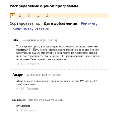
Распределение оценок программы
1
2
3
...
10
Сортировать по:
Дате добавления
Рейтингу
Количеству ответов
Isla
про
MS DOS 6.22
[31-12-2016]
Тоже храню прогу как драгоценность вместе со старим компом
(пентиум 1). Есть много старих программ и игр которие без нее
работать не будут, емулятори очень часто не помогают. Народ
не питайтесь ставить ето на новие РС, как правильно здесь писали
почитайте Википедию, там все написано.
11
|
13
|
Ответить
Андре
про
MS DOS 6.22
[28-08-2013]
Меня больше прикалывает операционная система (Windows XP.
Dos) прикольно.
8
|
13
|
Ответить
sergiano
про
MS DOS 6.22
[01-05-2013]
фундамент
9
|
9
|
Ответить