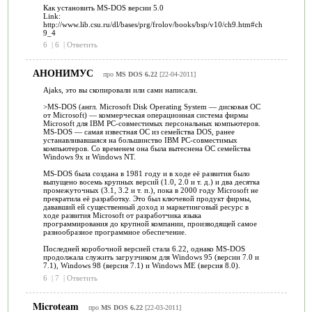
Как установить MS-DOS версии 5.0
Link:
http://www.lib.csu.ru/dl/bases/prg/frolov/books/bsp/v10/ch9.htm#ch
9_4
6
|
6
|
Ответить
АНОНИМУС
про
MS DOS 6.22
[22-04-2011]
Ajaks, это вы скопировали или сами написали.
>MS-DOS (англ. Microsoft Disk Operating System — дисковая ОС
от Microsoft) — коммерческая операционная система фирмы
Microsoft для IBM PC-совместимых персональных компьютеров.
MS-DOS — самая известная ОС из семейства DOS, ранее
устанавливавшаяся на большинство IBM PC-совместимых
компьютеров. Со временем она была вытеснена ОС семейства
Windows 9x и Windows NT.
MS-DOS была создана в 1981 году и в ходе её развития было
выпущено восемь крупных версий (1.0, 2.0 и т. д.) и два десятка
промежуточных (3.1, 3.2 и т. п.), пока в 2000 году Microsoft не
прекратила её разработку. Это был ключевой продукт фирмы,
дававший ей существенный доход и маркетинговый ресурс в
ходе развития Microsoft от разработчика языка
программирования до крупной компании, производящей самое
разнообразное программное обеспечение.
Последней коробочной версией стала 6.22, однако MS-DOS
продолжала служить загрузчиком для Windows 95 (версии 7.0 и
7.1), Windows 98 (версия 7.1) и Windows ME (версия 8.0).
6
|
7
|
Ответить
Microteam
про
MS DOS 6.22
[22-03-2011]