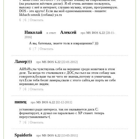
(на реальном жёстком диске). Я ей очень активно пользуюсь,
выхожу с неё в интернет, слушаю музыку, играю, программирую.
DOS - это круто! Если вы мой единомышленник - пишите:
likhach-umnik (собака) ya.ru
6
|
6
|
Ответить
Николай
Алексей
в ответ
про
MS DOS 6.22
[28-11-
2016]
А вы, батенька, знаете толк в извращениях! )))
6
|
7
|
Ответить
Ламер)))
про
MS DOS 6.22
[22-01-2012]
АйНэНэ,ты чувствуешь себя на вершине среди новичков в этом
деле. Ты когда-то сталкивался с ДОС,ты съел на этом собаку как
говорится,больше ты не чего не знаешь,потому и умничаешь
тут.Если тебя бесят ламеры,свали с этого сайта,не порть не себе
нервишки,не людям.
7
|
6
|
Ответить
пипец
про
MS DOS 6.22
[02-12-2011]
установил ради интереса. так он оказывается диск С:
форматирует, я думал он паралельно с XP станет. теперь
переустанавливать=(
7
|
6
|
Ответить
Spaideris
про
MS DOS 6.22
[13-05-2011]