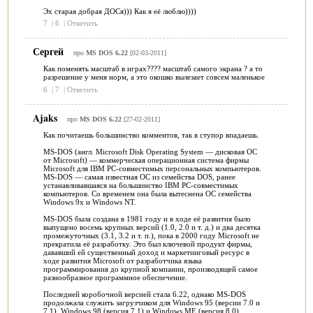
Эх старая добрая ДОСя))) Как я её люблю))))
7
|
6
|
Ответить
Сергей
про
MS DOS 6.22
[02-03-2011]
Как поменять масштаб в играх???? масштаб самого экрана ? а то
разрешение у меня норм, а это окошко вылезает совсем маленькое
6
|
7
|
Ответить
Ajaks
про
MS DOS 6.22
[27-02-2011]
Как почитаешь большинство комментов, так в ступор впадаешь.
MS-DOS (англ. Microsoft Disk Operating System — дисковая ОС
от Microsoft) — коммерческая операционная система фирмы
Microsoft для IBM PC-совместимых персональных компьютеров.
MS-DOS — самая известная ОС из семейства DOS, ранее
устанавливавшаяся на большинство IBM PC-совместимых
компьютеров. Со временем она была вытеснена ОС семейства
Windows 9x и Windows NT.
MS-DOS была создана в 1981 году и в ходе её развития было
выпущено восемь крупных версий (1.0, 2.0 и т. д.) и два десятка
промежуточных (3.1, 3.2 и т. п.), пока в 2000 году Microsoft не
прекратила её разработку. Это был ключевой продукт фирмы,
дававший ей существенный доход и маркетинговый ресурс в
ходе развития Microsoft от разработчика языка
программирования до крупной компании, производящей самое
разнообразное программное обеспечение.
Последней коробочной версией стала 6.22, однако MS-DOS
продолжала служить загрузчиком для Windows 95 (версии 7.0 и
7.1), Windows 98 (версия 7.1) и Windows ME (версия 8.0).