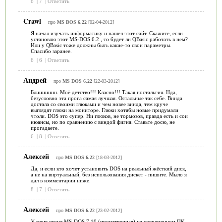
6
|
7
|
Ответить
Crawl
про
MS DOS 6.22
[02-04-2012]
Я начал изучать информатику и нашел этот сайт. Скажите, если
установлю этот MS-DOS 6.2 , то будет ли QBasic работать в нем?
Или у QBasic тоже должны быть какие-то свои параметры.
Спасибо заранее.
6
|
6
|
Ответить
Андрей
про
MS DOS 6.22
[22-03-2012]
Блиииииин. Моё детство!!! Класно!!! Такая ностальгия. Нда,
безусловно эта прога самая лучшая. Остальные так себе. Винда
достала со своими глюками и чем новее винда, тем круче
выглядят глюки на мониторе. Глюки хотябы новые придумали
чтоли. DOS это супер. Ни глюков, не тормозов, правда есть и сои
нюансы, но по сравнению с виндой фигня. Ставьте досю, не
прогадаете.
6
|
8
|
Ответить
Алексей
про
MS DOS 6.22
[18-03-2012]
Да, и если кто хочет установить DOS на реальный жёсткий диск,
а не на виртуальный, без использования дискет - пишите. Мыло я
дал в комментарии ниже.
8
|
7
|
Ответить
Алексей
про
MS DOS 6.22
[23-02-2012]
У меня стоит MS-DOS 7.10 (пропатченная) на современном ПК