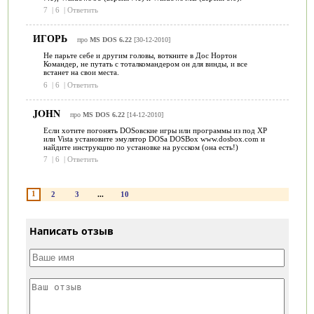
7
|
6
|
Ответить
ИГОРЬ
про
MS DOS 6.22
[30-12-2010]
Не парьте себе и другим головы, воткните в Дос Нортон
Командер, не путать с тоталкомандером он для винды, и все
встанет на свои места.
6
|
6
|
Ответить
JOHN
про
MS DOS 6.22
[14-12-2010]
Если хотите погонять DOSовские игры или программы из под XP
или Vista установите эмулятор DOSа DOSBox www.dosbox.com и
найдите инструкцию по установке на русском (она есть!)
7
|
6
|
Ответить
1
2
3
...
10
Написать отзыв