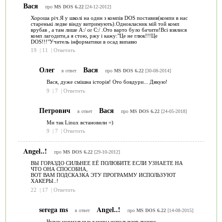
Вася
про
MS DOS 6.22
[24-12-2012]
Хороша річ.Я у школі на один з компів DOS поставив(компи в нас
старенькі ледве вінду витримують).Однокласник мій той комп
врубав , а там лише A:/ or C:/ .Ото варто було бачити!Всі взялися
комп лагодити,а я стою, ржу і кажу:"Це не глюк!!!Це
DOS!!!"Учитель інформатики в осад випавю
19
|
11
|
Ответить
Олег
Вася
в ответ
про
MS DOS 6.22
[30-08-2014]
Вася, дуже смішна історія! Ото бовдури... Дякую!
9
|
7
|
Ответить
Петрович
Вася
в ответ
про
MS DOS 6.22
[24-05-2018]
Ми так Linux встановили =)
9
|
7
|
Ответить
Angel..!
про
MS DOS 6.22
[29-10-2012]
ВЫ ГОРАЗДО СИЛЬНЕЕ ЕЁ ПОЛЮБИТЕ ЕСЛИ УЗНАЕТЕ НА
ЧТО ОНА СПОСОБНА,
ВОТ ВАМ ПОДСКАЗКА ЭТУ ПРОГРАММУ ИСПОЛЬЗУЮТ
ХАКЕРЫ..!
22
|
17
|
Ответить
serega ms
Angel..!
в ответ
про
MS DOS 6.22
[14-08-2015]
Чувак нормальные хакеры используют луникс