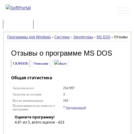
Программы
Статьи
Программы для Windows
»
Система
»
Эмуляторы
»
MS DOS
»
Отзывы
Отзывы о программе
MS DOS
СКАЧАТЬ
Описание
Общая статистика
Загрузок всего
254 997
Загрузок за сегодня
3
Кол-во комментариев
191
Подписавшихся на новости о
7 (
подписаться
)
программе
Оцените программу!
4.81
из 5, всего оценок -
423