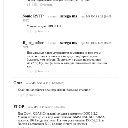
13
|
15
|
Ответить
Sonic RYTP
serega ms
в ответ
про
MS DOS 6.22
[14-05-
2020]
У меня линукс UBUNTU.
6
|
9
|
Ответить
Я_не_робот
serega ms
в ответ
про
MS DOS 6.22
[16-11-
2021]
Нормальные хакеры таращатся в монитор и при этом
печатают тысячу знаков в минуту, подбирая пароли
быстрее, чем кейген. Поскольку к рукам подсоединен
мозг! :-) Ну, все фильмы о хакерах показывают их именно
так.
6
|
9
|
Ответить
Олег
про
MS DOS 6.22
[11-09-2012]
Край, понадобился драйвер мыши. Большое спасибо!!!
6
|
8
|
Ответить
ЕГОР
про
MS DOS 6.22
[13-05-2012]
Для Crawl. QBASIC (квасик) входит в комплект DOC 6.2.2.
У меня кстати до сих пор жив "лаптоп" AMSTRAD ALT-386SX,
кажется 1991 года выпуска. На нем установлены DOC 6.2.2. и
Norton Commander 5.0., больше ничего не влезает.