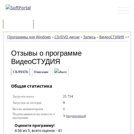
Программы
Статьи
Программы для Windows
»
CD/DVD диски
»
Запись
»
ВидеоСТУДИЯ
»
От
Отзывы о программе
ВидеоСТУДИЯ
СКАЧАТЬ
Описание
Общая статистика
Загрузок всего
21 714
Загрузок за сегодня
0
Кол-во комментариев
1
Подписавшихся на новости о
3 (
подписаться
)
программе
Оцените программу!
4.56
из 5, всего оценок -
41