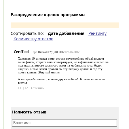
Распределение оценок программы
Сортировать по:
Дате добавления
Рейтингу
Количеству ответов
ZeroTool
про
ВидеоСТУДИЯ 2012
[28-06-2012]
Халявная 10-дневная демо-версия трудолюбиво обрабатывает
ваши файлы, старательно конвертирует, но в финальном видео на
пол экрана, вместо заснятого вами на мобильник кота, будет
надпись о том, какой прогой вы эту видюху делали и где эту
прогу купить. Жирный минус.
А интерфейс ничего, вполне дружелюбный. Больше ничего не
тестил.
14
|
12
|
Ответить
Написать отзыв