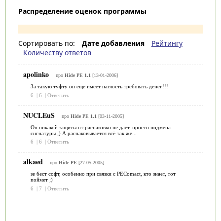
Распределение оценок программы
Сортировать по:
Дате добавления
Рейтингу
Количеству ответов
apolinko
про
Hide PE 1.1
[13-01-2006]
За такую туфту он еще имеет наглость требовать денег!!!
6
|
6
|
Ответить
NUCLEuS
про
Hide PE 1.1
[03-11-2005]
Он никакой защиты от распаковки не даёт, просто подмена
сигнатуры ;) А распаковывается всё так же...
6
|
6
|
Ответить
alkaed
про
Hide PE
[27-05-2005]
зе бест софт, особенно при связки с PEComact, кто знает, тот
поймет ;)
6
|
7
|
Ответить