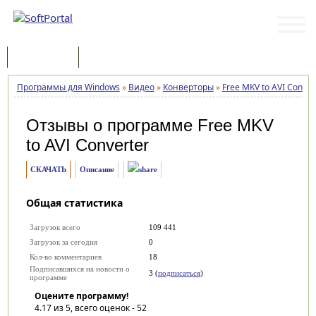
Программы
Статьи
Программы для Windows
»
Видео
»
Конверторы
»
Free MKV to AVI Conver
Отзывы о программе
Free MKV
to AVI Converter
СКАЧАТЬ
Описание
Общая статистика
Загрузок всего
109 441
Загрузок за сегодня
0
Кол-во комментариев
18
Подписавшихся на новости о
3 (
подписаться
)
программе
Оцените программу!
4.17
из 5, всего оценок -
52