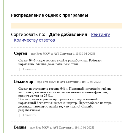
Распределение оценок программы
Сортировать по:
Дате добавления
Рейтингу
Количеству ответов
Сергей
про
Free MKV to AVI Converter 1.10
[30-04-2025]
Скачал 64-битную версию с сайта разработчика. Работает
нормально. Авишка даже поменьше стала.
|
|
Ответить
Владимир
про
Free MKV to AVI Converter 1.10
[12-03-2025]
Скачал портативную версию 64bit. Понятный интерфейс, гибкие
настройки, высокая скорость, не навязывает платные функции,
проц грузится на 25%...
Это не просто хорошая программа - это единственный
нормальный бесплатный видеоконвертер. Перепробовал полтора
десятка... наконец-то нашёл то, что нужно! Спасибо
разработчикам.
|
|
Ответить
Вадим
про
Free MKV to AVI Converter 1.10
[10-01-2025]