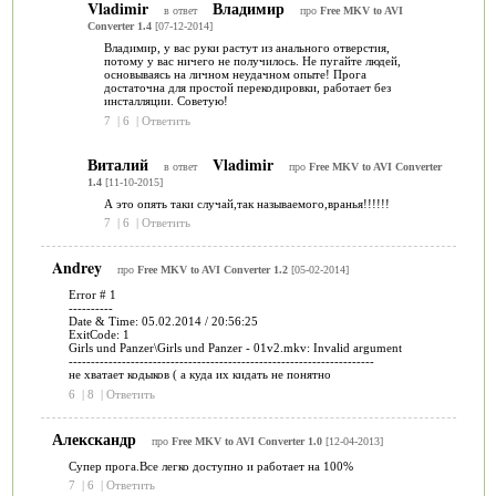
Vladimir
Владимир
в ответ
про
Free MKV to AVI
Converter 1.4
[07-12-2014]
Владимир, у вас руки растут из анального отверстия,
потому у вас ничего не получилось. Не пугайте людей,
основываясь на личном неудачном опыте! Прога
достаточна для простой перекодировки, работает без
инсталляции. Советую!
7
|
6
|
Ответить
Виталий
Vladimir
в ответ
про
Free MKV to AVI Converter
1.4
[11-10-2015]
А это опять таки случай,так называемого,вранья!!!!!!
7
|
6
|
Ответить
Andrey
про
Free MKV to AVI Converter 1.2
[05-02-2014]
Error # 1
----------
Date & Time: 05.02.2014 / 20:56:25
ExitCode: 1
Girls und Panzer\Girls und Panzer - 01v2.mkv: Invalid argument
---------------------------------------------------------------------
не хватает кодыков ( а куда их кидать не понятно
6
|
8
|
Ответить
Алекскандр
про
Free MKV to AVI Converter 1.0
[12-04-2013]
Супер прога.Все легко доступно и работает на 100%
7
|
6
|
Ответить