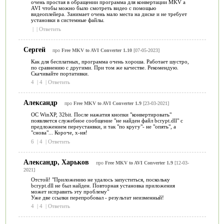
очень простая в обращении программа для конвертации MKV а
AVI чтобы можно было смотреть видео с помощью
видеоплейера. Занимает очень мало места на диске и не требует
установки в системные файлы.
|
|
Ответить
Сергей
про
Free MKV to AVI Converter 1.10
[07-05-2023]
Как для бесплатных, программа очень хороша. Работает шустро,
по сравнению с другими. При том же качестве. Рекомендую.
Скачивайте портативки.
4
|
4
|
Ответить
Александр
про
Free MKV to AVI Converter 1.9
[23-03-2021]
ОС WinXP, 32bit. После нажатия кнопки "конвертировать"
появляется служебное сообщение "не найден файл bcrypt.dll" с
предложением переустанвки, и так "по кругу"- не "опять", а
"снова"... Короче, х-ня!
6
|
4
|
Ответить
Александр, Харьков
про
Free MKV to AVI Converter 1.9
[12-03-
2021]
Отстой! "Приложению не удалось запуститься, поскольку
bcrypt.dll не был найден. Повторная установка приложения
может исправить эту проблему"
Уже две ссылки перепробовал - результат неизменный!
4
|
4
|
Ответить