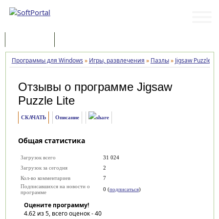
Программы
Статьи
Программы для Windows
»
Игры, развлечения
»
Пазлы
»
Jigsaw Puzzle Li
Отзывы о программе
Jigsaw
Puzzle Lite
СКАЧАТЬ
Описание
Общая статистика
Загрузок всего
31 024
Загрузок за сегодня
2
Кол-во комментариев
7
Подписавшихся на новости о
0 (
подписаться
)
программе
Оцените программу!
4.62
из 5, всего оценок -
40