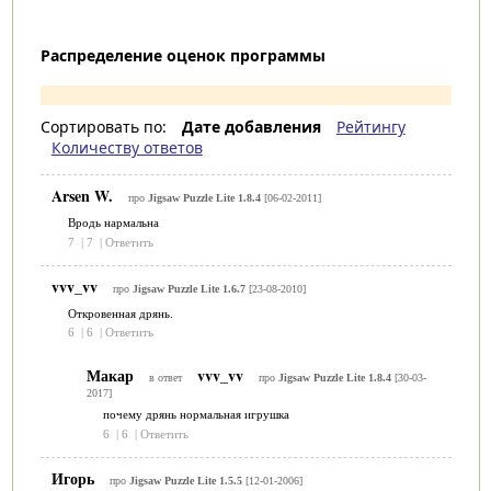
Распределение оценок программы
Сортировать по:
Дате добавления
Рейтингу
Количеству ответов
Arsen W.
про
Jigsaw Puzzle Lite 1.8.4
[06-02-2011]
Вродь нармальна
7
|
7
|
Ответить
vvv_vv
про
Jigsaw Puzzle Lite 1.6.7
[23-08-2010]
Откровенная дрянь.
6
|
6
|
Ответить
Макар
vvv_vv
в ответ
про
Jigsaw Puzzle Lite 1.8.4
[30-03-
2017]
почему дрянь нормальная игрушка
6
|
6
|
Ответить
Игорь
про
Jigsaw Puzzle Lite 1.5.5
[12-01-2006]