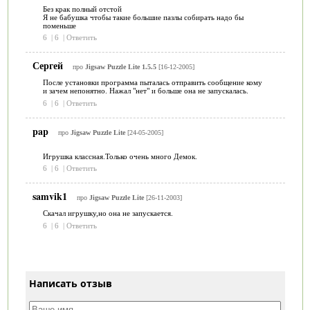
Без крак полный отстой
Я не бабушка чтобы такие большие пазлы собирать надо бы
поменьше
6
|
6
|
Ответить
Сергей
про
Jigsaw Puzzle Lite 1.5.5
[16-12-2005]
После установки программа пыталась отправить сообщение кому
и зачем непонятно. Нажал "нет" и больше она не запускалась.
6
|
6
|
Ответить
pap
про
Jigsaw Puzzle Lite
[24-05-2005]
Игрушка классная.Только очень много Демок.
6
|
6
|
Ответить
samvik1
про
Jigsaw Puzzle Lite
[26-11-2003]
Скачал игрушку,но она не запускается.
6
|
6
|
Ответить
Написать отзыв