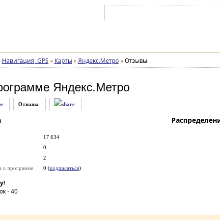
Войти на аккаунт
Зарегистрироваться
»
Навигация, GPS
»
Карты
»
Яндекс.Метро
»
Отзывы
рограмме
Яндекс.Метро
е
Отзывы
а
Распределен
17 634
0
2
и о программе
0 (
подписаться
)
у!
ок -
40