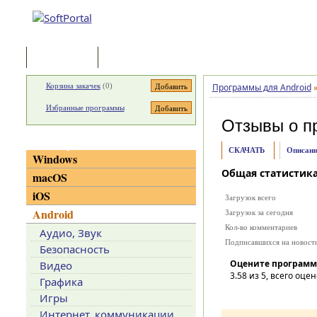
Программы
Статьи
Корзина закачек
(
0
)
Программы для Android
Избранные программы
Отзывы о п
Категории
СКАЧАТЬ
Описани
Windows
Общая статистик
macOS
iOS
Загрузок всего
Android
Загрузок за сегодня
Кол-во комментариев
Аудио, Звук
Подписавшихся на новост
Безопасность
Оцените программ
Видео
3.58
из 5, всего оцен
Графика
Игры
Интернет, коммуникации