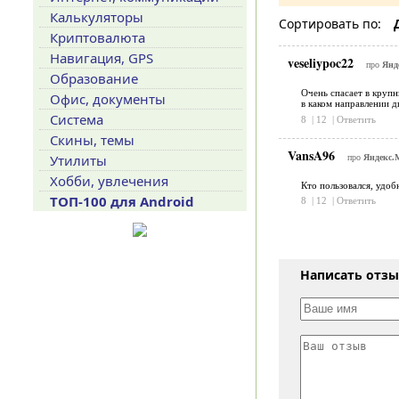
Калькуляторы
Сортировать по:
Криптовалюта
Навигация, GPS
veseliypoc22
про
Янд
Образование
Очень спасает в крупн
Офис, документы
в каком направлении д
Система
8
|
12
|
Ответить
Скины, темы
VansA96
Утилиты
про
Яндекс.М
Хобби, увлечения
Кто пользовался, удоб
ТОП-100 для Android
8
|
12
|
Ответить
Написать отз