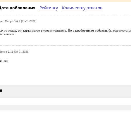
Дате добавления
Рейтингу
Количеству ответов
екс.Метро 3.6.2
[11-01-2021]
ых городах, вся карта метро в твое м телефоне. Но разработчикам добавить бы еще местона
вигаешься.
етро 2.12
[09-01-2021]
но ли?
ыв