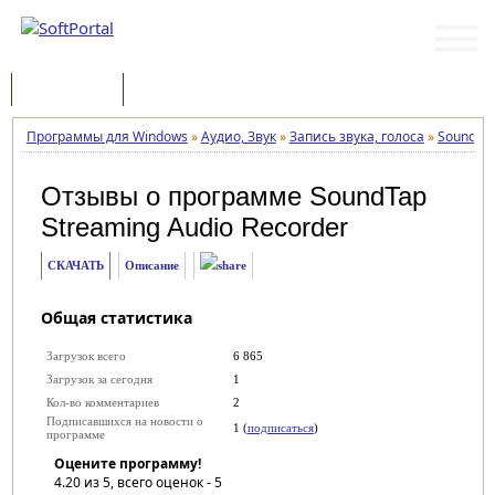
Программы
Статьи
Программы для Windows
»
Аудио, Звук
»
Запись звука, голоса
»
SoundTap
Отзывы о программе
SoundTap
Streaming Audio Recorder
СКАЧАТЬ
Описание
Общая статистика
Загрузок всего
6 865
Загрузок за сегодня
1
Кол-во комментариев
2
Подписавшихся на новости о
1 (
подписаться
)
программе
Оцените программу!
4.20
из 5, всего оценок -
5