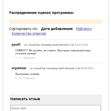
Распределение оценок программы
Сортировать по:
Дате добавления
Рейтингу
Количеству ответов
gasoft
про
SoundTap Streaming Audio Recorder 2.31
[23-01-2016]
ГАВНО!!!! Не качайте, не ставьте. Прогерам говноруким надо
отломать пальцы!
7
|
7
|
Ответить
argentum
про
SoundTap Streaming Audio Recorder 2.20
[10-09-2012]
Программа галимая
6
|
9
|
Ответить
Написать отзыв