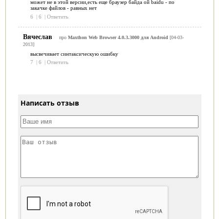
может не в этой версии,есть еще браузер байда ой baidu - по
закачке файлов - равных нет
6
|
6
|
Ответить
Вячеслав
про
Maxthon Web Browser 4.0.3.3000 для Android
[04-03-
2013]
высвечивает синтаксическую ошибку
7
|
6
|
Ответить
Написать отзыв