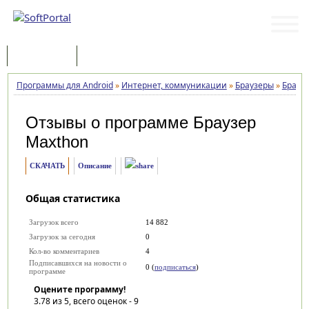
Программы
Статьи
Программы для Android
»
Интернет, коммуникации
»
Браузеры
»
Брауз
Отзывы о программе
Браузер
Maxthon
СКАЧАТЬ
Описание
Общая статистика
Загрузок всего
14 882
Загрузок за сегодня
0
Кол-во комментариев
4
Подписавшихся на новости о
0 (
подписаться
)
программе
Оцените программу!
3.78
из 5, всего оценок -
9