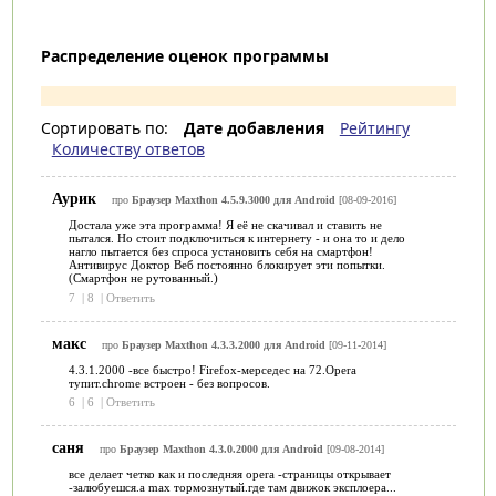
Распределение оценок программы
Сортировать по:
Дате добавления
Рейтингу
Количеству ответов
Аурик
про
Браузер Maxthon 4.5.9.3000 для Android
[08-09-2016]
Достала уже эта программа! Я её не скачивал и ставить не
пытался. Но стоит подключиться к интернету - и она то и дело
нагло пытается без спроса установить себя на смартфон!
Антивирус Доктор Веб постоянно блокирует эти попытки.
(Смартфон не рутованный.)
7
|
8
|
Ответить
макс
про
Браузер Maxthon 4.3.3.2000 для Android
[09-11-2014]
4.3.1.2000 -все быстро! Firefox-мерседес на 72.Opera
тупит.chrome встроен - без вопросов.
6
|
6
|
Ответить
саня
про
Браузер Maxthon 4.3.0.2000 для Android
[09-08-2014]
все делает четко как и последняя opera -страницы открывает
-залюбуешся.а max тормознутый.где там движок эксплоера...