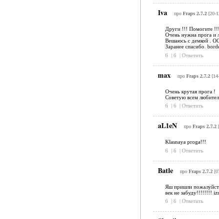
Iva
про
Fraps 2.7.2
[20-1
Други !!! Помогите !!
Очень нужна прога и л
Вешаюсь с демкой . 
Заранее спасибо. borde
6
|
6
|
Ответить
max
про
Fraps 2.7.2
[14-
Очень крутая прога !
Советую всем любителя
6
|
6
|
Ответить
aL1eN
про
Fraps 2.7.2
[
Klasnaya proga!!!
6
|
6
|
Ответить
Batle
про
Fraps 2.7.2
[0
Яш пришли пожалуйста
век не забуду!!!!!!!! 
6
|
6
|
Ответить