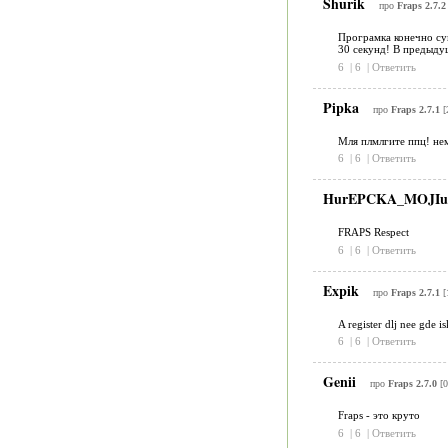
Shurik
про
Fraps 2.7.2
Програмка конечно суп
30 секунд! В предыдущ
6
|
6
|
Ответить
Pipka
про
Fraps 2.7.1
[
Мля плмлгите ппц! нем
6
|
6
|
Ответить
HurEPCKA_MOJI
FRAPS Respect
6
|
6
|
Ответить
Expik
про
Fraps 2.7.1
[
A register dlj nee gde is
6
|
6
|
Ответить
Genii
про
Fraps 2.7.0
[0
Fraps - это круто
6
|
6
|
Ответить