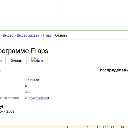
Войти на аккаунт
Зарегистрироваться
»
Видео
»
Видео захват
»
Fraps
»
Отзывы
рограмме
Fraps
е
Отзывы
а
Распределен
1 314 180
8
309
и о программе
29 (
подписаться
)
у!
ок -
2568
12
1
...
10
11
13
14