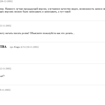
[06-12-2005]
ер. Намного лучше предыдущей версии, улучшеное качество видео, возможность записи зву
их версиях можно было записывать и записывать, а тут такой
22-11-2005]
огу начать писать ролик! Обьясните пожалуйста как это делать...
uTBA
про
Fraps 2.7.1
[18-11-2005]
12-11-2005]
kat'?
9-11-2005]