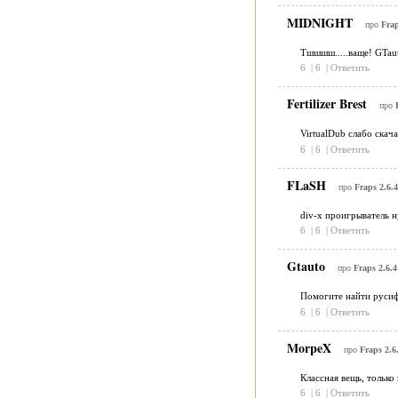
MIDNIGHT
про
Frap
Тшшшш.....ваще! GTa
6
|
6
|
Ответить
Fertilizer Brest
про
VirtualDub слабо скач
6
|
6
|
Ответить
FLaSH
про
Fraps 2.6.4
div-x проигрыватель 
6
|
6
|
Ответить
Gtauto
про
Fraps 2.6.4
Помогите найти русифи
6
|
6
|
Ответить
MorpeX
про
Fraps 2.6
Классная вещь, только 
6
|
6
|
Ответить