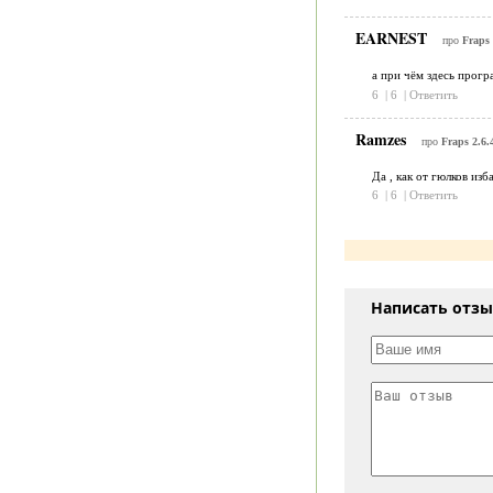
EARNEST
про
Fraps 
а при чём здесь програ
6
|
6
|
Ответить
Ramzes
про
Fraps 2.6.
Да , как от гюлков изб
6
|
6
|
Ответить
Написать отз