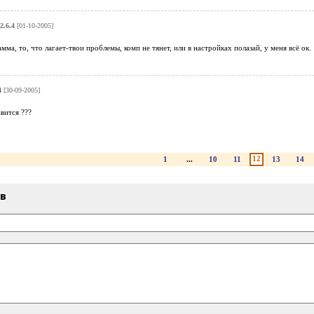
2.6.4
[01-10-2005]
мма, то, что лагает-твои проблемы, комп не тянет, или в настройках полазай, у меня всё ок.
4
[30-09-2005]
авится ???
12
1
...
10
11
13
14
ыв