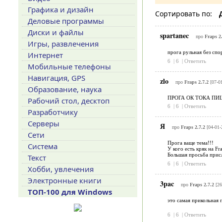
Графика и дизайн
Сортировать по:
Деловые программы
Диски и файлы
spartanec
про
Fraps 2
Игры, развлечения
прога рульная без спор
Интернет
6
|
6
|
Ответить
Мобильные телефоны
Навигация, GPS
zlo
про
Fraps 2.7.2
[07-01
Образование, наука
ПРОГА ОК ТОКА ПИ
Рабочий стол, десктоп
6
|
6
|
Ответить
Разработчику
Серверы
Я
про
Fraps 2.7.2
[04-01-
Сети
Прога ваще тема!!!
Система
У кого есть кряк на Fra
Большая просьба присл
Текст
6
|
6
|
Ответить
Хобби, увлечения
Электронные книги
3pac
про
Fraps 2.7.2
[26
ТОП-100 для Windows
это самая прикольная 
6
|
6
|
Ответить