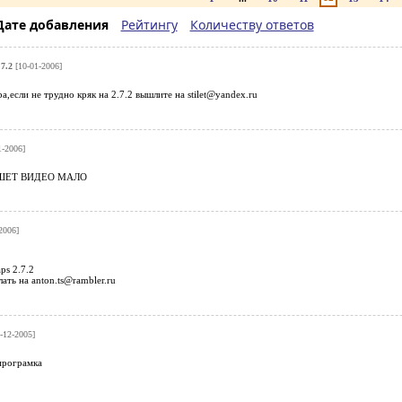
Дате добавления
Рейтингу
Количеству ответов
.7.2
[10-01-2006]
а,если не трудно кряк на 2.7.2 вышлите на stilet@yandex.ru
-2006]
ШЕТ ВИДЕО МАЛО
2006]
ps 2.7.2
ать на anton.ts@rambler.ru
-12-2005]
програмка