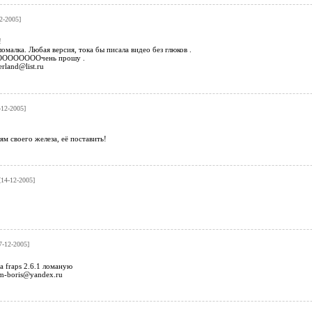
2-2005]
!
омалка. Любая версия, тока бы писала видео без глюков .
ОООООООООчень прошу .
rland@list.ru
12-2005]
м своего железа, её поставить!
14-12-2005]
7-12-2005]
 fraps 2.6.1 ломаную
izm-boris@yandex.ru