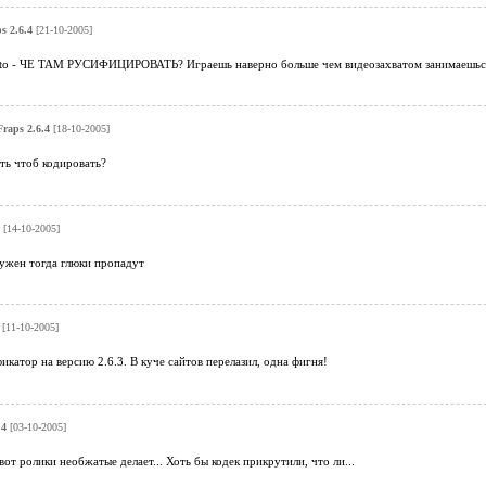
s 2.6.4
[21-10-2005]
uto - ЧЕ ТАМ РУСИФИЦИРОВАТЬ? Играешь наверно больше чем видеозахватом занимаешьс
Fraps 2.6.4
[18-10-2005]
ать чтоб кодировать?
[14-10-2005]
нужен тогда глюки пропадут
[11-10-2005]
катор на версию 2.6.3. В куче сайтов перелазил, одна фигня!
.4
[03-10-2005]
вот ролики необжатые делает... Хоть бы кодек прикрутили, что ли...