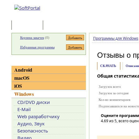
Программы
Статьи
Корзина закачек
(
0
)
Программы для Windows
Избранные программы
Отзывы о п
Категории
СКАЧАТЬ
Описани
Android
Общая статистик
macOS
iOS
Загрузок всего
Windows
Загрузок за сегодня
Кол-во комментариев
CD/DVD диски
Подписавшихся на новост
E-Mail
Оцените программ
Web разработчику
4.69
из 5, всего оцен
Аудио, Звук
Безопасность
Видео