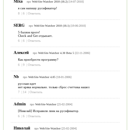
Mixa
про
WebSite-Watcher 2010 (10.2)
[14-07-2010]
я сам напишу русификатор!
8
|
6
|
Ответить
SERG
про
WebSite-Watcher 2010 (10.1)
[19-06-2010]
5 баллов проге!
Check and Get отдыхает..
6
|
6
|
Ответить
Алексей
про
WebSite-Watcher 4.30 Beta 5
[22-11-2006]
Как приобрести программу?
6
|
9
|
Ответить
Nb
про
WebSite-Watcher 4.05
[18-01-2006]
русская идет
нет кряка нормально. только сброс счетчика нашел
7
|
14
|
Ответить
Admin
про
WebSite-Watcher
[25-02-2004]
[Николай] Исправили линк на русификатор.
6
|
6
|
Ответить
Николай
про
WebSite-Watcher
[25-02-2004]