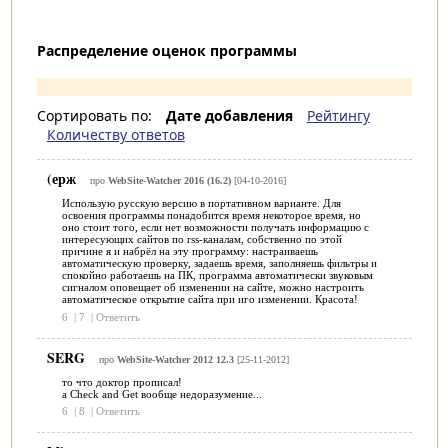
Распределение оценок программы
Сортировать по:
Дате добавления
Рейтингу
Количеству ответов
(ерж
про
WebSite-Watcher 2016 (16.2)
[04-10-2016]
Использую русскую версию в портативном варианте. Для
освоения программы понадобится время некоторое время, но
оно стоит того, если нет возможности получать информацию с
интересующих сайтов по rss-каналам, собственно по этой
причине я и набрёл на эту программу: настраиваешь
автоматическую проверку, задаешь время, заполняешь фильтры и
спокойно работаешь на ПК, программа автоматически звуковым
сигналом оповещает об изменении на сайте, можно настроить
автоматическое открытие сайта при иго изменении. Красота!
6
|
7
|
Ответить
SERG
про
WebSite-Watcher 2012 12.3
[25-11-2012]
то что доктор прописал!
а Check and Get вообще недоразумение...
6
|
8
|
Ответить