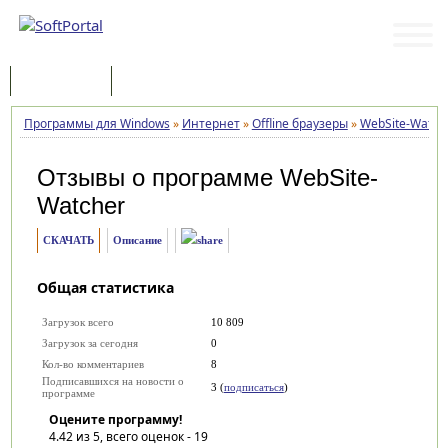
Программы
Статьи
Программы для Windows
»
Интернет
»
Offline браузеры
»
WebSite-Watch
Отзывы о программе
WebSite-
Watcher
СКАЧАТЬ
Описание
Общая статистика
Загрузок всего
10 809
Загрузок за сегодня
0
Кол-во комментариев
8
Подписавшихся на новости о
3 (
подписаться
)
программе
Оцените программу!
4.42
из 5, всего оценок -
19