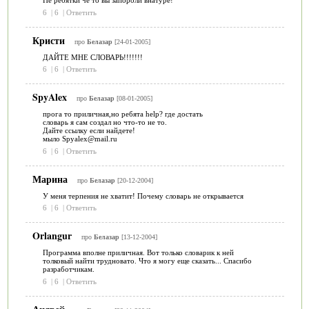
Не ребятки чё то вы запороли внатуре!
6
|
6
|
Ответить
Кристи
про
Белазар
[24-01-2005]
ДАЙТЕ МНЕ СЛОВАРЬ!!!!!!!
6
|
6
|
Ответить
SpyAlex
про
Белазар
[08-01-2005]
прога то приличная,но ребята help? где достать
словарь я сам создал но что-то не то.
Дайте ссылку если найдете!
мыло Spyalex@mail.ru
6
|
6
|
Ответить
Марина
про
Белазар
[20-12-2004]
У меня терпения не хватит! Почему словарь не открывается
6
|
6
|
Ответить
Orlangur
про
Белазар
[13-12-2004]
Программа вполне приличная. Вот только словарик к ней
толковый найти трудновато. Что я могу еще сказать... Спасибо
разработчикам.
6
|
6
|
Ответить