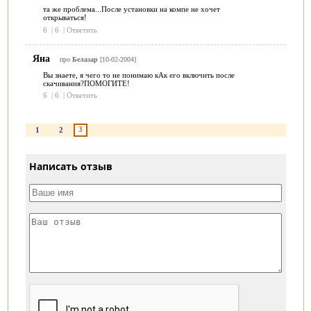
та же проблема...После установки на компе не хочет
открываться!
6
|
6
|
Ответить
Яна
про
Белазар
[10-02-2004]
Вы знаете, я чего то не понимаю кАк его включить после
скачивания?ПОМОГИТЕ!
6
|
6
|
Ответить
3
1
2
Написать отзыв