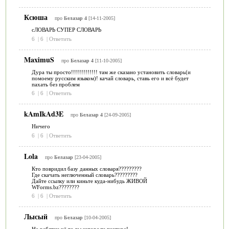
Ксюша
про
Белазар 4
[14-11-2005]
сЛОВАРЬ СУПЕР СЛОВАРЬ
6
|
6
|
Ответить
MaximuS
про
Белазар 4
[11-10-2005]
Дура ты просто!!!!!!!!!!!!! там же сказано установить словарь(и
помоему русским языком)! качай словарь, ставь его и всё будет
пахать без проблем
6
|
6
|
Ответить
kAmIkAd3E
про
Белазар 4
[24-09-2005]
Ничего
6
|
6
|
Ответить
Lola
про
Белазар
[23-04-2005]
Кто повридил базу данных словаря?????????
Где скачать неглюченный словарь?????????
Дайте ссылку или киньте куда-нибудь ЖИВОЙ
WForms.bz????????
6
|
6
|
Ответить
Лысый
про
Белазар
[10-04-2005]