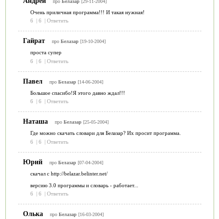
Андрей
про
Белазар
[29-11-2004]
Очень приличная программа!!! И такая нужная!
6
|
6
|
Ответить
Гайрат
про
Белазар
[19-10-2004]
проста супер
6
|
6
|
Ответить
Павел
про
Белазар
[14-06-2004]
Большое спасибо!Я этого давно ждал!!!
6
|
6
|
Ответить
Наташа
про
Белазар
[25-05-2004]
Где можно скачать словари для Белазар? Их просит программа.
6
|
6
|
Ответить
Юрий
про
Белазар
[07-04-2004]
скачал с http://belazar.belinter.net/
версию 3.0 программы и словарь - работает...
6
|
6
|
Ответить
Олька
про
Белазар
[16-03-2004]