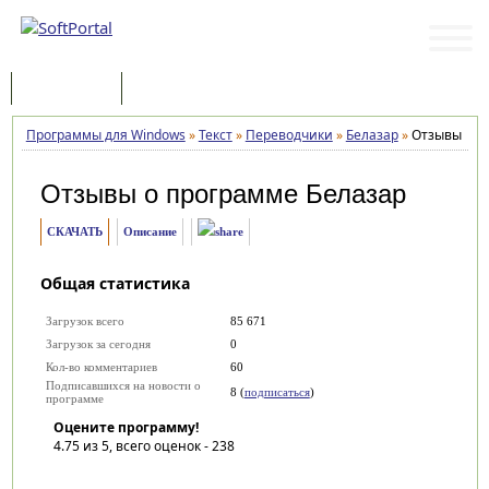
Программы
Статьи
Программы для Windows
»
Текст
»
Переводчики
»
Белазар
»
Отзывы
Отзывы о программе
Белазар
СКАЧАТЬ
Описание
Общая статистика
Загрузок всего
85 671
Загрузок за сегодня
0
Кол-во комментариев
60
Подписавшихся на новости о
8 (
подписаться
)
программе
Оцените программу!
4.75
из 5, всего оценок -
238