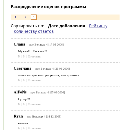
Распределение оценок программы
3
1
2
Сортировать по:
Дате добавления
Рейтингу
Количеству ответов
Слава
про
Белазар 4
[17-05-2006]
Мужик!!! Уважаю!!!
6
|
6
|
Ответить
Светлана
про
Белазар 4
[29-03-2006]
очень интересная программа, мне нравится
6
|
6
|
Ответить
AlFoNs
про
Белазар 4
[07-03-2006]
Супер!!!
6
|
6
|
Ответить
Ryan
про
Белазар 4
[14-12-2005]
намана
6
|
6
|
Ответить