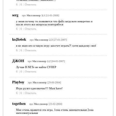
6
|
6
|
Ответить
serg
про
Миллионер 3.1
[11-01-2008]
у меня почему то появляется что файл загружен некоретно и
после этого все вопросы повторябтся
6
|
6
|
Ответить
koJlo6ok
про
Миллионер 2.3
[27-01-2007]
я не знаю кто в такую игру захочет играть?! хотя каждому своё
6
|
6
|
Ответить
ДЖОН
про
Миллионер 2.2
[04-01-2007]
Лучше В NETe не найти СУПЕР
6
|
6
|
Ответить
Playboy
про
Миллионер
[29-06-2004]
Игра рулез однозначно!!! Must have!
6
|
6
|
Ответить
togethen
про
Миллионер
[23-02-2004]
Мне очень нравится эта игра. 1она очень занимательная 2она
интеллектуальная