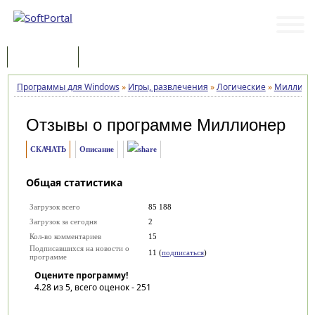
Программы
Статьи
Программы для Windows
»
Игры, развлечения
»
Логические
»
Миллион
Отзывы о программе
Миллионер
СКАЧАТЬ
Описание
Общая статистика
Загрузок всего
85 188
Загрузок за сегодня
2
Кол-во комментариев
15
Подписавшихся на новости о
11 (
подписаться
)
программе
Оцените программу!
4.28
из 5, всего оценок -
251