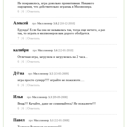
Не понравилось, игра довольно примитивная. Никакого
ощущения, что действительно играешь в Миллионера.
6
|
6
|
Ответить
Алексей
про
Миллионер 3.8.2
[10-12-2010]
Ерунда! Если бы она не называлась так, тогда еще ничего, а раз
так, то играть в миллионеров вам дорого обойдется.
7
|
6
|
Ответить
калибри
про
Миллионер 3.6
[12-01-2010]
Отличная игра, загрузила и загрузилась на 2 часа...
6
|
6
|
Ответить
Д@на
про
Миллионер 3.5
[13-05-2009]
игра просто суперр!!!! играйте не пожилеэте.....
6
|
6
|
Ответить
Илья
про
Миллионер 3.3
[09-09-2008]
Вещь!!! Качайте, даже не сомневайтесь! Не пожалеете!!!
6
|
6
|
Ответить
Павел
про
Миллионер 3.1
[12-01-2008]
Толковая.Развивает мышление!!!