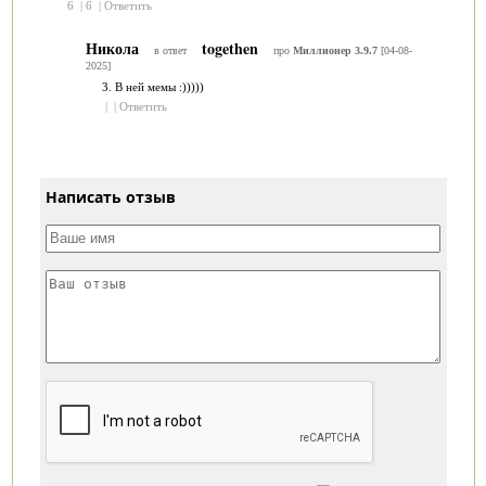
6
|
6
|
Ответить
Никола
togethen
в ответ
про
Миллионер 3.9.7
[04-08-
2025]
3. В ней мемы :)))))
|
|
Ответить
Написать отзыв