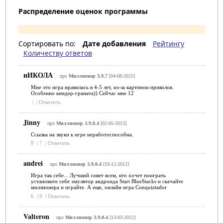
Распределение оценок программы
Сортировать по:
Дате добавления
Рейтингу
Количеству ответов
нИКОЛА
про
Миллионер 3.9.7
[04-08-2025]
Мне это игра нравилась в 4-5 лет, из-за картинок-приколов.
Особенно киндер-граната)) Сейчас мне 12
|
|
Ответить
Jinny
про
Миллионер 3.9.0.4
[02-05-2013]
Ссылка на звуки к игре неработоспособна.
8
|
7
|
Ответить
andrei
про
Миллионер 3.9.0.4
[19-12-2012]
Игра так себе... Лучший совет всем, кто хочет поиграть
установите себе эмулятор андроида Start BlueStacks и скачайте
миллионера и играйте. А еще, онлайн игра Conquiztador
6
|
9
|
Ответить
Valteron
про
Миллионер 3.9.0.4
[13-03-2012]