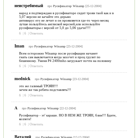
неистребимый
про
Русификатор Winamp
[25-12-2004]
народ я подтверждаю в русификаторе сидит троян таой как и в
5,07 версии не качайте это дерьмо
антивирус его не лечит и он проявляется где-то через месяц
лутше пользуйтесь англиской версией,или используйте
русификаторы с версий от 5,0 до 5,06 удачи!!!!
6
|
6
|
Ответить
Iman
про
Русификатор Winamp
[25-12-2004]
Всем осторожно Winamp после русифкации начанет
гнать сам выключается когда захочет и проц грузит по
бешенному. Уменя P4 2400mhz-загружает почти на половину
6
|
6
|
Ответить
mednick
про
Русификатор Winamp
[23-12-2004]
это же галимый ТРОЯН!!!
зачем же так ребята подставлять!!!
6
|
6
|
Ответить
A
про
Русификатор Winamp
[22-12-2004]
Русификатор - эт' карашо. НО В НЕМ ЖЕ ТРОЯН, блин!!! Бдите,
коллеги!
6
|
6
|
Ответить
Ваталий
про
Русификатор Winamp
[12-12-2004]