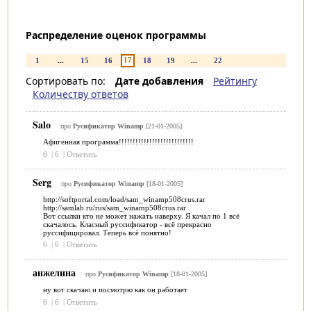
Распределение оценок программы
17
1
...
15
16
18
19
...
22
Сортировать по:
Дате добавления
Рейтингу
Количеству ответов
Salo
про
Русификатор Winamp
[21-01-2005]
Афигенная программа!!!!!!!!!!!!!!!!!!!!!!!!!!!
6
|
6
|
Ответить
Serg
про
Русификатор Winamp
[18-01-2005]
http://softportal.com/load/sam_winamp508crus.rar
http://samlab.ru/rus/sam_winamp508crus.rar
Вот ссылки кто не может нажать наверху. Я качал по 1 всё
скачалось. Класный руссификатор - всё прекрасно
руссифицировал. Теперь всё понятно!
6
|
6
|
Ответить
анжелина
про
Русификатор Winamp
[18-01-2005]
ну вот скачаю и посмотрю как он работает
6
|
6
|
Ответить