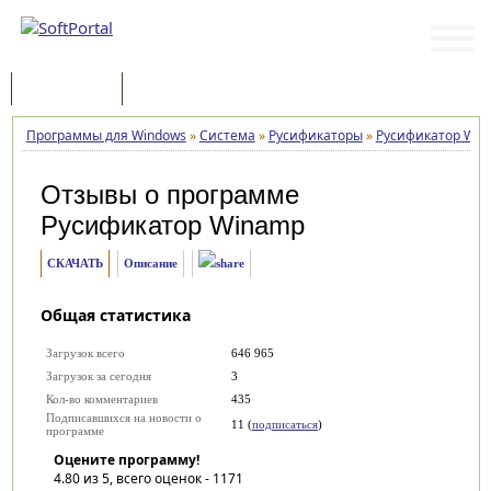
Программы
Статьи
Программы для Windows
»
Система
»
Русификаторы
»
Русификатор Win
Отзывы о программе
Русификатор Winamp
СКАЧАТЬ
Описание
Общая статистика
Загрузок всего
646 965
Загрузок за сегодня
3
Кол-во комментариев
435
Подписавшихся на новости о
11 (
подписаться
)
программе
Оцените программу!
4.80
из 5, всего оценок -
1171