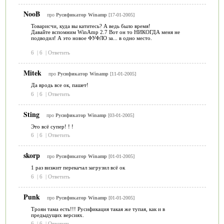
NooB
про
Русификатор Winamp
[17-01-2005]
Товарисчи, куда вы катитесь? А ведь было время!
Давайте вспомним WinAmp 2.7 Вот он то НИКОГДА меня не
подводил! А это новое ФУФЛО за... в одно место.
6
|
6
|
Ответить
Mitek
про
Русификатор Winamp
[11-01-2005]
Да вродь все ок, пашет!
6
|
6
|
Ответить
Sting
про
Русификатор Winamp
[03-01-2005]
Это всё супер! ! !
6
|
6
|
Ответить
skorp
про
Русификатор Winamp
[01-01-2005]
1 раз визжит перекачал загрузил всё ок
6
|
6
|
Ответить
Punk
про
Русификатор Winamp
[01-01-2005]
Троян тама есть!!! Русификация такая же тупая, как и в
предыдущих версиях.
6
|
6
|
Ответить