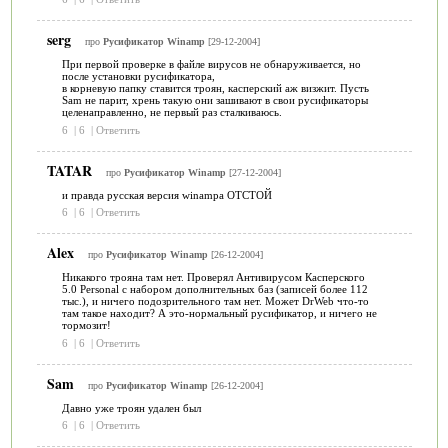
serg
про
Русификатор Winamp
[29-12-2004]
При первой проверке в файле вирусов не обнаруживается, но
после установки русификатора,
в корневую папку ставится троян, касперский аж визжит. Пусть
Sam не парит, хрень такую они зашивают в свои русификаторы
целенаправленно, не первый раз сталкиваюсь.
6
|
6
|
Ответить
TATAR
про
Русификатор Winamp
[27-12-2004]
и правда русская версия winampа ОТСТОЙ
6
|
6
|
Ответить
Alex
про
Русификатор Winamp
[26-12-2004]
Никакого трояна там нет. Проверял Антивирусом Касперского
5.0 Personal с набором дополнительных баз (записей более 112
тыс.), и ничего подозрительного там нет. Может DrWeb что-то
там такое находит? А это-нормальный русификатор, и ничего не
тормозит!
6
|
6
|
Ответить
Sam
про
Русификатор Winamp
[26-12-2004]
Давно уже троян удален был
6
|
6
|
Ответить