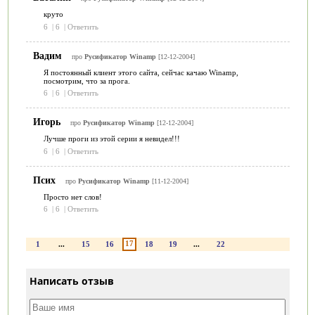
круто
6
|
6
|
Ответить
Вадим
про
Русификатор Winamp
[12-12-2004]
Я постоянный клиент этого сайта, сейчас качаю Winamp,
посмотрим, что за прога.
6
|
6
|
Ответить
Игорь
про
Русификатор Winamp
[12-12-2004]
Лучше проги из этой серии я невидел!!!
6
|
6
|
Ответить
Псих
про
Русификатор Winamp
[11-12-2004]
Просто нет слов!
6
|
6
|
Ответить
17
1
...
15
16
18
19
...
22
Написать отзыв