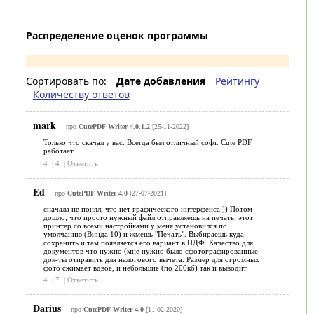
Распределение оценок программы
Сортировать по:
Дате добавления
Рейтингу
Количеству ответов
mark
про
CutePDF Writer 4.0.1.2
[25-11-2022]
Только что скачал у вас. Всегда был отличный софт. Cute PDF
работает.
4
|
4
|
Ответить
Ed
про
CutePDF Writer 4.0
[27-07-2021]
сначала не понял, что нет графического интерфейса )) Потом
дошло, что просто нужный файл отправляешь на печать, этот
принтер со всеми настройками у меня установился по
умолчанию (Винда 10) и жмешь "Печать". Выбираешь куда
сохранить и там появляется его вариант в ПДФ. Качество для
документов что нужно (мне нужно было сфотографированные
док-ты отправить для налогового вычета. Размер для огромных
фото сжимает вдвое, и небольшие (по 200кб) так и выводит
4
|
7
|
Ответить
Darius
про
CutePDF Writer 4.0
[11-02-2020]