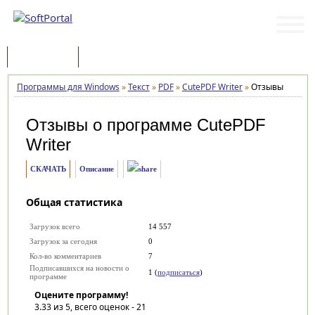
Программы
Статьи
Программы для Windows
»
Текст
»
PDF
»
CutePDF Writer
»
Отзывы
Отзывы о программе
CutePDF
Writer
СКАЧАТЬ
Описание
Общая статистика
Загрузок всего
14 557
Загрузок за сегодня
0
Кол-во комментариев
7
Подписавшихся на новости о
1 (
подписаться
)
программе
Оцените программу!
3.33
из 5, всего оценок -
21