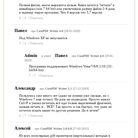
Полная фигня, иначе выразитса нельзя. Какое качетса "печати" я
невыбирал (win 7 64 bit)-она увеличивала размер файла 2-4 раза.
в задницу такую програму. Что 4 версия что 3,7 версия.
9
|
4
|
Ответить
Павел
про
CutePDF Writer 4.0
[28-01-2020]
Под Windows XP не запускается.
5
|
4
|
Ответить
Admin
Павел
в ответ
про
CutePDF Writer 4.0
[29-01-
2020]
Программа поддерживает Windows Vista/7/8/8.1/10 (32-
bit/64-bit).
7
|
7
|
Ответить
Александр
про
CutePDF Writer 3.1
[17-12-2019]
Пользуюсь уже много лет (даже не помню уже сколько, но с
Windows 7 еще точно). Не разу не подводила. Просто нажал
Ctrl+P и указал печатать всё иди только выделенный фрагмент,
дальше печать и... ВСЁ! Так просто и так быстро, что даже не
хочется искать какие-то другие решения. Да и зачем?
6
|
7
|
Ответить
Алексей
про
CutePDF Writer 3.0.0.8
[27-05-2015]
Из всех популярных pdf-принтеров (виртуальных) которые я