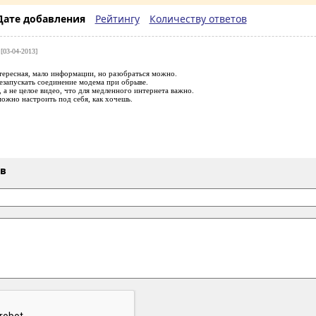
Дате добавления
Рейтингу
Количеству ответов
[03-04-2013]
тересная, мало информации, но разобраться можно.
езапускать соединение модема при обрыве.
 а не целое видео, что для медленного интернета важно.
ожно настроить под себя, как хочешь.
ыв