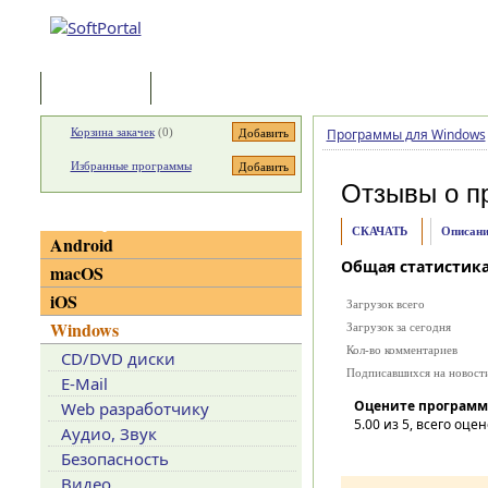
Программы
Статьи
Корзина закачек
(
0
)
Программы для Windows
Избранные программы
Отзывы о п
Категории
СКАЧАТЬ
Описани
Android
Общая статистик
macOS
iOS
Загрузок всего
Windows
Загрузок за сегодня
Кол-во комментариев
CD/DVD диски
Подписавшихся на новост
E-Mail
Оцените программ
Web разработчику
5.00
из 5, всего оцен
Аудио, Звук
Безопасность
Видео