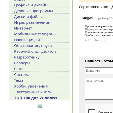
Графика и дизайн
Сортировать по:
Деловые программы
Диски и файлы
Андрей
про
Storog 2.3
Игры, развлечения
Привет, программа ин
Интернет
Радует, что может пер
И выкладывает снимки,
Мобильные телефоны
Удобно, что скрипты м
Навигация, GPS
6
|
7
|
Ответить
Образование, наука
Рабочий стол, десктоп
Разработчику
Написать отз
Серверы
Сети
Система
Текст
Хобби, увлечения
Электронные книги
ТОП-100 для Windows