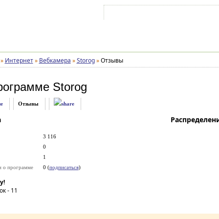
Войти на аккаунт
Зарегистрироваться
»
Интернет
»
Вебкамера
»
Storog
»
Отзывы
рограмме
Storog
е
Отзывы
а
Распределен
3 116
0
1
и о программе
0 (
подписаться
)
у!
ок -
11