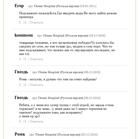
Егор
про
Theme Hospital (Русская версия)
[18-01-2011]
Подскажите пожалуйста.Где вводить коды.Не могу найти режим
принтера
6
|
6
|
Ответить
kosumosu
про
Theme Hospital (Русская версия)
[18-12-2010]
товарищи человеки, а кто мультиплеер победил?)) хотелось бы
сыграть по сети, но там только ipx, модем и com порт. Что-то
мне подсказывает, что можно как то эмулировать последнее, но
как хз)
6
|
6
|
Ответить
Гвоздь
про
Theme Hospital (Русская версия)
[08-12-2010]
Ромк - погугли, я думаю что там ты ответ найдешь!
6
|
6
|
Ответить
Гвоздь
про
Theme Hospital (Русская версия)
[08-12-2010]
Ребята, а у меня все супер пупер с этой игрой, но зараза очень
тормозит! я не знаю...у меня даже на 5 минут терпения не
хватило! подскажите плиз, как исправить?
у меня хр sp3
6
|
6
|
Ответить
Ромк
про
Theme Hospital (Русская версия)
[02-12-2010]