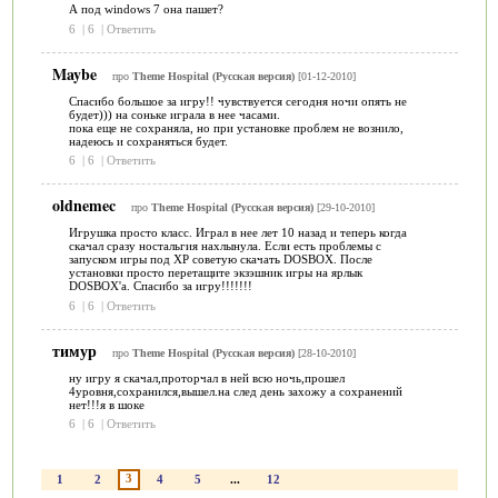
А под windows 7 она пашет?
6
|
6
|
Ответить
Maybe
про
Theme Hospital (Русская версия)
[01-12-2010]
Спасибо большое за игру!! чувствуется сегодня ночи опять не
будет))) на соньке играла в нее часами.
пока еще не сохраняла, но при установке проблем не вознило,
надеюсь и сохраняться будет.
6
|
6
|
Ответить
oldnemec
про
Theme Hospital (Русская версия)
[29-10-2010]
Игрушка просто класс. Играл в нее лет 10 назад и теперь когда
скачал сразу ностальгия нахлынула. Если есть проблемы с
запуском игры под ХР советую скачать DOSBOX. После
установки просто перетащите экзэшник игры на ярлык
DOSBOX'а. Спасибо за игру!!!!!!!
6
|
6
|
Ответить
тимур
про
Theme Hospital (Русская версия)
[28-10-2010]
ну игру я скачал,проторчал в ней всю ночь,прошел
4уровня,сохранился,вышел.на след день захожу а сохранений
нет!!!я в шоке
6
|
6
|
Ответить
3
1
2
4
5
...
12