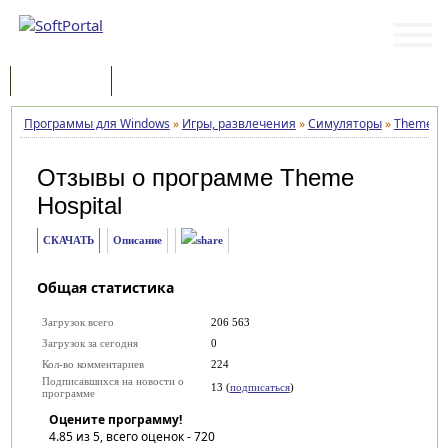
Программы
Статьи
Программы для Windows
»
Игры, развлечения
»
Симуляторы
»
Theme Ho
Отзывы о программе
Theme
Hospital
СКАЧАТЬ
Описание
Общая статистика
Загрузок всего
206 563
Загрузок за сегодня
0
Кол-во комментариев
224
Подписавшихся на новости о
13 (
подписаться
)
программе
Оцените программу!
4.85
из 5, всего оценок -
720