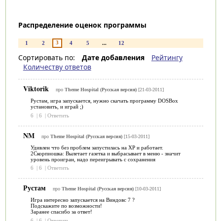
Распределение оценок программы
3
1
2
4
5
...
12
Сортировать по:
Дате добавления
Рейтингу
Количеству ответов
Viktorik
про
Theme Hospital (Русская версия)
[21-03-2011]
Рустам, игра запускается, нужно скачать программу DOSBox
установить, и играй ;)
6
|
6
|
Ответить
NM
про
Theme Hospital (Русская версия)
[15-03-2011]
Удивлен что без проблем запустилась на XP и работает.
2Скорпиошка: Вылетает газетка и выбрасывает в меню - значит
уровень проигран, надо переигрывать с сохранения
6
|
6
|
Ответить
Рустам
про
Theme Hospital (Русская версия)
[10-03-2011]
Игра интересно запускается на Виндовс 7 ?
Подскажите по возможности!
Заранее спасибо за ответ!
6
|
6
|
Ответить