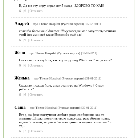
Ё, Да я в эту игру играл лет 5 назад! ЗДОРОВО ТО КАК!
6
|
6
|
Ответить
Андрей
про
Theme Hospital (Русская версия)
[05-02-2011]
спасибо большое oldnemec!!!!мучался,не мог запустить,почитал
твой форум и всё класс!!!спасибо ещё раз!
6
|
9
|
Ответить
Женя
про
Theme Hospital (Русская версия)
[31-01-2011]
Скажите, пожалуйста, как эту игру под Windows 7 запустить?
6
|
6
|
Ответить
Женька
про
Theme Hospital (Русская версия)
[31-01-2011]
Скажите, пожалуйста, а как эта игра на Windows 7 будет
работать?
6
|
6
|
Ответить
Саша
про
Theme Hospital (Русская версия)
[30-01-2011]
Егор, на факс поступают любого рода сообщения, как то:
желание Шишки посетить твою психушку, разработки новых
видов болезней, запросы "лечить данного пациента или нет" и
тд...
6
|
7
|
Ответить