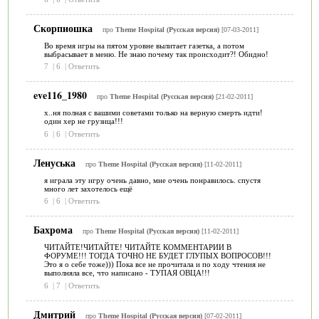
Скорпиошка
про
Theme Hospital (Русская версия)
[07-03-2011]
Во время игры на пятом уровне вылитает газетка, а потом
выбрасывает в меню. Не знаю почему так происходит?! Обидно!
7
|
6
|
Ответить
eve116_1980
про
Theme Hospital (Русская версия)
[21-02-2011]
х..ня полная с вашими советами только на верную смерть идти!
один хер не грузица!!!
6
|
6
|
Ответить
Ленуська
про
Theme Hospital (Русская версия)
[11-02-2011]
я играла эту игру очень давно, мне очень понравилось. спустя
много лет захотелось ещё
6
|
6
|
Ответить
Бахрома
про
Theme Hospital (Русская версия)
[11-02-2011]
ЧИТАЙТЕ!ЧИТАЙТЕ! ЧИТАЙТЕ КОММЕНТАРИИ В
ФОРУМЕ!!! ТОГДА ТОЧНО НЕ БУДЕТ ГЛУПЫХ ВОПРОСОВ!!!
Это я о себе тоже))) Пока все не прочитала и по ходу чтения не
выполняла все, что написано - ТУПАЯ ОВЦА!!!
6
|
7
|
Ответить
Дмитрий
про
Theme Hospital (Русская версия)
[07-02-2011]