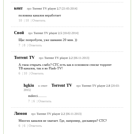
кент
про
Torrent TV player 2.7
[21-05-2014]
половина каналов неработает
10
|
10
|
Ответить
Свой
про
Torrent TV player 2.5
[18-02-2014]
Щас попробуем, уже шаманю 20 мин. ))
7
|
8
|
Ответить
Torrent TV
про
Torrent TV player 2.2
[06-11-2013]
А глаза открыть слабо? СТС есть как в основном списке торрент
ТВ каналов, так и во Flash-TV!
6
|
10
|
Ответить
hgkiu
Torrent TV
в ответ
про
Torrent TV player 2.8
[20-03-
2015]
mderci..........
7
|
6
|
Ответить
Лимон
про
Torrent TV player 2.2
[06-11-2013]
Многих каналов не хватает. Где, например, дискавери? СТС?
6
|
6
|
Ответить