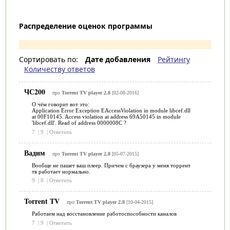
Распределение оценок программы
Сортировать по:
Дате добавления
Рейтингу
Количеству ответов
ЧС200
про
Torrent TV player 2.8
[02-08-2016]
О чём говорит вот это:
Application Error Exception EAccessViolation in module libcef.dll
at 00F10145. Access violation at address 69A50145 in module
'libcef.dll'. Read of address 0000008C ?
7
|
9
|
Ответить
Вадим
про
Torrent TV player 2.8
[05-07-2015]
Вообще не пашет ваш плеер. Причем с браузера у меня торрент
тв работает нормально.
9
|
8
|
Ответить
Torrent TV
про
Torrent TV player 2.8
[10-04-2015]
Работаем над восстановление работоспособности каналов
7
|
9
|
Ответить