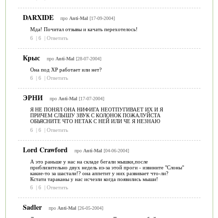
DARXIDE
про
Anti-Mal
[17-09-2004]
Мда! Почитал отзывы и качать перехотелось!
6
|
6
|
Ответить
Крыс
про
Anti-Mal
[28-07-2004]
Она под ХР работает или нет?
6
|
6
|
Ответить
ЭРНИ
про
Anti-Mal
[17-07-2004]
Я НЕ ПОНЯЛ ОНА НИФИГА НЕОТПУГИВАЕТ ИХ И Я
ПРИЧЕМ СЛЫШУ ЗВУК С КОЛОНОК ПОЖАЛУЙСТА
ОБЬЯСНИТЕ ЧТО НЕТАК С НЕЙ ИЛИ ЧЕ Я НЕЗНАЮ
6
|
6
|
Ответить
Lord Crawford
про
Anti-Mal
[04-06-2004]
А это раньше у нас на складе бегали мышки,после
приблизительно двух недель из-за этой проги - извините "Слоны"
какие-то за шастали!? она аппетит у них развивает что-ли?
Кстати тараканы у нас исчезли когда появились мыши!
6
|
6
|
Ответить
Sadler
про
Anti-Mal
[26-05-2004]