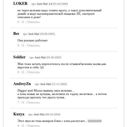
LOKER
про
Anti-Mal 2.0
[01-04-2006]
не через колонки надо гонять прогу, а через дополнительный
девайс в виде пьезокерамической пищалки ЗП, смотрите
описание в доке!
6
|
6
|
Ответить
Bes
про
Anti-Mal
[18-06-2005]
Она реально работает
6
|
6
|
Ответить
Soldier
про
Anti-Mal
[01-06-2005]
Мне тоже качать перехотелось после отзывов!колонки жалко,как
впрочем и себя :)))
6
|
6
|
Ответить
AndreyZn
про
Anti-Mal
[11-11-2004]
Digger-and-Mozus выкинь свои колонки...
а пока новые не купишь, молотком их гадов, молотком... а потом
приходи кричать что прога тупая..
7
|
6
|
Ответить
Kuzya
про
Anti-Mal
[08-10-2004]
Этот звук не тока комаров блин с хаты распугает...:))))))))))))
6
|
6
|
Ответить