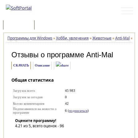
Программы
Статьи
Программы для Windows
»
Хобби, увлечения
»
Животные
»
Anti-Mal
»
О
Отзывы о программе
Anti-Mal
СКАЧАТЬ
Описание
Общая статистика
Загрузок всего
45 983
Загрузок за сегодня
0
Кол-во комментариев
42
Подписавшихся на новости о
6 (
подписаться
)
программе
Оцените программу!
4.21
из 5, всего оценок -
96