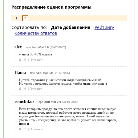
Распределение оценок программы
2
1
Сортировать по:
Дате добавления
Рейтингу
Количеству ответов
alex
про
Anti-Mal 3.0
[13-07-2007]
у меня 30-40% ефекта
6
|
6
|
Ответить
Паша
про
Anti-Mal 2.0
[14-12-2006]
Цитата: тараканы у нас исчезли когда появились мыши!
Ну теперь осталось завести кошака, чтобы мыши исчезли :)
6
|
6
|
Ответить
romchikus
про
Anti-Mal 2.0
[28-10-2006]
Если говорить правду, то это прога зогоняет специальный вирус
в ваш компьютер, который работает всего несколько дней(он не
видим для большинства антивирусов, только Avast! может его
убить и то - спецверсия), за это время он узнает все ваши пароли,
ники и
8
|
7
|
Ответить