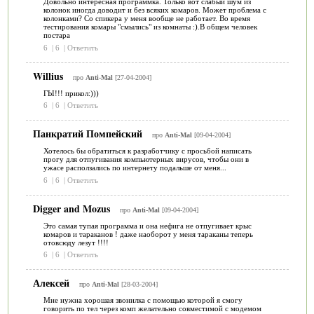
Довольно интересная программка. Только вот слабый шум из
колонок иногда доводит и без всяких комаров. Может проблема с
колонками? Со спикера у меня вообще не работает. Во время
тестирования комары "смылись" из комнаты :).В общем человек
постара
6
|
6
|
Ответить
Willius
про
Anti-Mal
[27-04-2004]
ГЫ!!! прикол:)))
6
|
6
|
Ответить
Панкратий Помпейский
про
Anti-Mal
[09-04-2004]
Хотелось бы обратиться к разработчику с просьбой написать
прогу для отпугивания компьютерных вирусов, чтобы они в
ужасе расползались по интернету подальше от меня...
6
|
6
|
Ответить
Digger and Mozus
про
Anti-Mal
[09-04-2004]
Это самая тупая программа и она нефига не отпугивает крыс
комаров и тараканов ! даже наоборот у меня тараканы теперь
отовсюду лезут !!!!
6
|
6
|
Ответить
Алексей
про
Anti-Mal
[28-03-2004]
Мне нужна хорошая звонилка с помощью которой я смогу
говорить по тел через комп желательно совместимой с модемом