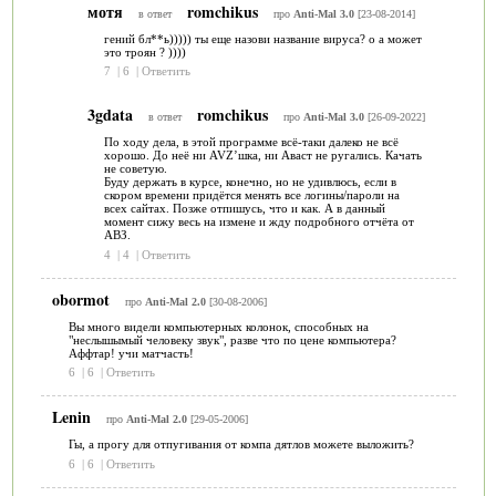
мотя
romchikus
в ответ
про
Anti-Mal 3.0
[23-08-2014]
гений бл**ь))))) ты еще назови название вируса? о а может
это троян ? ))))
7
|
6
|
Ответить
3gdata
romchikus
в ответ
про
Anti-Mal 3.0
[26-09-2022]
По ходу дела, в этой программе всё-таки далеко не всё
хорошо. До неё ни AVZ’шка, ни Аваст не ругались. Качать
не советую.
Буду держать в курсе, конечно, но не удивлюсь, если в
скором времени придётся менять все логины/пароли на
всех сайтах. Позже отпишусь, что и как. А в данный
момент сижу весь на измене и жду подробного отчёта от
АВЗ.
4
|
4
|
Ответить
obormot
про
Anti-Mal 2.0
[30-08-2006]
Вы много видели компьютерных колонок, способных на
"неслышымый человеку звук", разве что по цене компьютера?
Аффтар! учи матчасть!
6
|
6
|
Ответить
Lenin
про
Anti-Mal 2.0
[29-05-2006]
Гы, а прогу для отпугивания от компа дятлов можете выложить?
6
|
6
|
Ответить