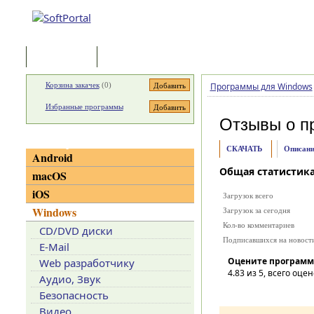
Программы
Статьи
Корзина закачек
(
0
)
Программы для Windows
Избранные программы
Отзывы о п
Категории
СКАЧАТЬ
Описани
Android
Общая статистик
macOS
iOS
Загрузок всего
Windows
Загрузок за сегодня
Кол-во комментариев
CD/DVD диски
Подписавшихся на новост
E-Mail
Оцените программ
Web разработчику
4.83
из 5, всего оцен
Аудио, Звук
Безопасность
Видео