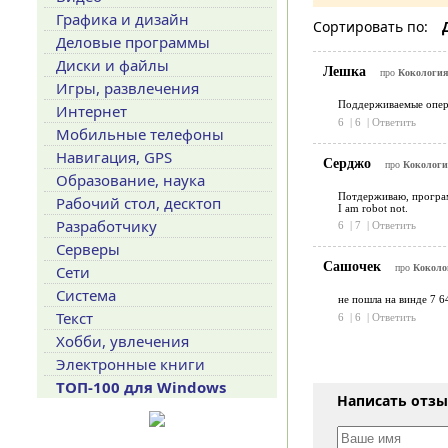
Графика и дизайн
Сортировать по:
Деловые программы
Диски и файлы
Лешка
про
Кокология 
Игры, развлечения
Поддерживаемые опера
Интернет
6
|
6
|
Ответить
Мобильные телефоны
Навигация, GPS
Серджо
про
Кокология
Образование, наука
Потдерживаю, программ
Рабочий стол, десктоп
I am robot not.
Разработчику
6
|
7
|
Ответить
Серверы
Сашочек
Сети
про
Коколог
Система
не пошла на винде 7 6
Текст
6
|
6
|
Ответить
Хобби, увлечения
Электронные книги
ТОП-100 для Windows
Написать отз