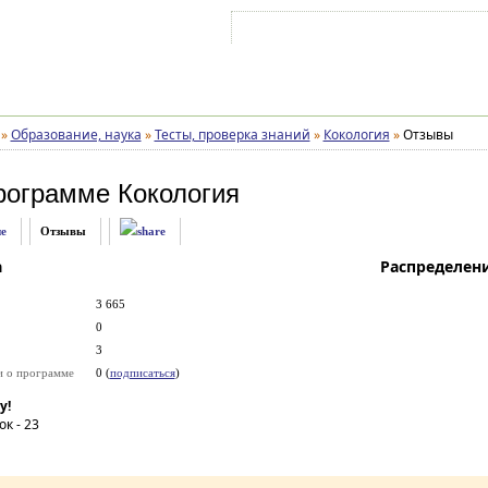
Войти на аккаунт
Зарегистрироваться
»
Образование, наука
»
Тесты, проверка знаний
»
Кокология
»
Отзывы
рограмме
Кокология
е
Отзывы
а
Распределен
3 665
0
3
и о программе
0 (
подписаться
)
у!
ок -
23