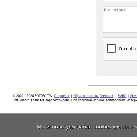
© 2002—2026 SOFTPORTAL
О проекте
|
Обратная связь (Feedback)
|
ЧАВО
|
Priv
SoftPortal™ является зарегистрированной торговой маркой. Копирование матер
Мы используем файлы
cookies
для того,