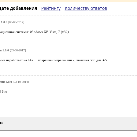
Дате добавления
Рейтингу
Количеству ответов
1.0.0
[08-06-2017]
ционные системы: Windows XP, Vista, 7 (x32)
 1.0.0
[03-06-2017]
а неработает на 64х ... покрайней мере на вин 7, вылазиет что для 32х.
ия 1.0.0
[23-10-2014]
4 бит
ыв