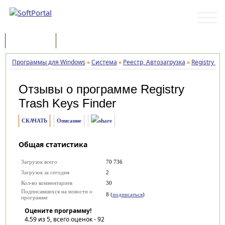
Программы
Статьи
Программы для Windows
»
Система
»
Реестр, Автозагрузка
»
Registry Tr
Отзывы о программе
Registry
Trash Keys Finder
СКАЧАТЬ
Описание
Общая статистика
Загрузок всего
70 736
Загрузок за сегодня
2
Кол-во комментариев
30
Подписавшихся на новости о
8 (
подписаться
)
программе
Оцените программу!
4.59
из 5, всего оценок -
92