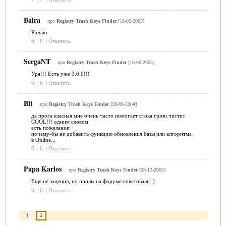
Balra
про
Registry Trash Keys Finder
[18-05-2005]
Качаю
6
|
6
|
Ответить
SergaNT
про
Registry Trash Keys Finder
[16-05-2005]
Ура!!! Есть уже 3.6.0!!!
6
|
6
|
Ответить
Bit
про
Registry Trash Keys Finder
[28-09-2004]
да прога класная мне очень часто помогает стока грязи чистит
COOL!!! одним словом
есть пожелание:
почему-бы не добавить функцию обновления базы или алгоритма
в Online...
6
|
6
|
Ответить
Papa Karlos
про
Registry Trash Keys Finder
[09-12-2003]
Еще не заценил, но пиплы на форуме советовали :)
6
|
6
|
Ответить
2
1