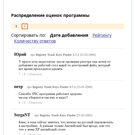
Распределение оценок программы
2
1
Сортировать по:
Дате добавления
Рейтингу
Количеству ответов
Юрий
про
Registry Trash Keys Finder 3.7.1
[31-03-2006]
У проги есть недостаток: после проверки реестра она зачем то
добавляет на рабочий стол какой то реестровый файл, который
все время приходится удалять.
7
|
8
|
Ответить
петр
про
Registry Trash Keys Finder 3.7.1
[15-01-2006]
Спасибо SNC программа работает здорово-
мусор убирается так ему и надо!!
6
|
6
|
Ответить
SergaNT
про
Registry Trash Keys Finder
[21-05-2005]
Блин, я тока сейчас заметил, что можно на русский переключить
в настройках. А раньше только Английский был вроде, или это
что у меня XP английский стоит.
7
|
7
|
Ответить