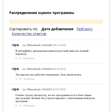
Распределение оценок программы
Сортировать по:
Дате добавления
Рейтингу
Количеству ответов
(ерж
про
DDownloads 2.04.0440
[28-11-2013]
В интерфейсе приложения имеется русский язык (не полный
перевод).
6
|
6
|
Ответить
(ерж
про
DDownloads 2.04.0434
[03-10-2013]
Эта версия уже работает нормально, база увеличилась.
6
|
6
|
Ответить
(ерж
про
DDownloads 2.03.0353
[21-07-2013]
Сильно грузит процессор, не все программы есть в базе (какие
мне нужны). Больше бы устроил вариант с изначальным выбором
программ.
6
|
6
|
Ответить