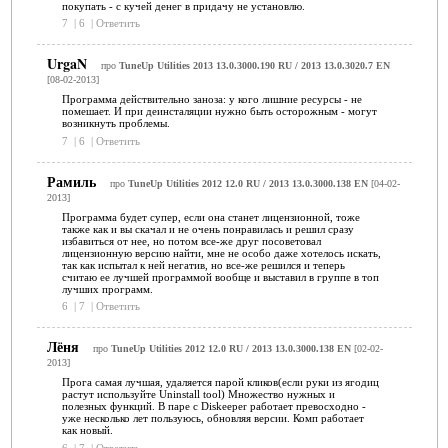
покупать - с кучей денег в придачу не установлю.
7
|
6
|
Ответить
UrgaN
про
TuneUp Utilities 2013 13.0.3000.190 RU / 2013 13.0.3020.7 EN
[08-02-2013]
Программа действительно заноза: у кого лишние ресурсы - не
помешает. И при деинсталяции нужно быть осторожным - могут
возникнуть проблемы.
7
|
6
|
Ответить
Рамиль
про
TuneUp Utilities 2012 12.0 RU / 2013 13.0.3000.138 EN
[04-02-
2013]
Программа будет супер, если она станет лицензионной, тоже
также как и вы скачал и не очень понравилась и решил сразу
избавиться от нее, но потом все-же друг посоветовал
лицензионную версию найти, мне не особо даже хотелось искать,
так как испытал к ней негатив, но все-же решился и теперь
считаю ее лучшей программой вообще и выставил в группе в топ
лучших программ.
6
|
7
|
Ответить
Лёня
про
TuneUp Utilities 2012 12.0 RU / 2013 13.0.3000.138 EN
[02-02-
2013]
Прога самая лучшая, удаляется парой кликов(если руки из ягодиц
растут используйте Uninstall tool) Множество нужных и
полезных функций. В паре с Diskeeper работает превосходно -
уже несколько лет пользуюсь, обновляя версии. Комп работает
как новый.
6
|
7
|
Ответить