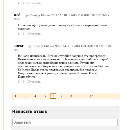
6
|
6
|
Ответить
wed
про
TuneUp Utilities 2012 12.0 RU / 2013 13.0.3000.138 EN
[21-01-
2013]
Отличная программа давно пользуюсь никаких нареканий всем
советую
6
|
6
|
Ответить
алекс
про
TuneUp Utilities 2012 12.0 RU / 2013 13.0.3000.138 EN
[19-01-
2013]
Не надо паниковать! Я тоже случайно зацепил эту программу.
Выковыривал ее чем только мог. Отчаявшись попробовал старый
дедовский метод вышибания клина клином. Установил
официальную пробную версию программы от компании Uniblue
Software.После этого программа удалилась без проблем.
Подчистил хвосты в реестре с помощью C Cleaner.И все.
Попробуйте.
6
|
6
|
Ответить
6
1
...
4
5
7
8
...
17
Написать отзыв