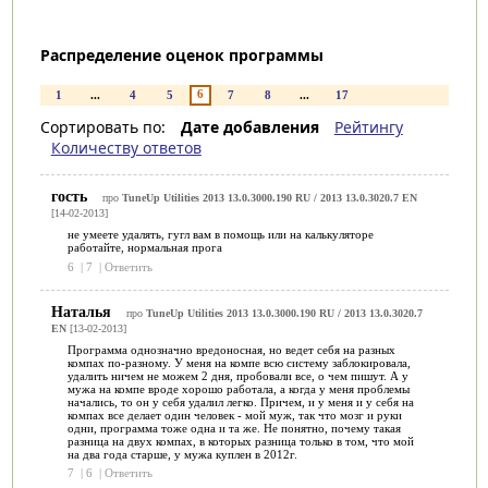
Распределение оценок программы
6
1
...
4
5
7
8
...
17
Сортировать по:
Дате добавления
Рейтингу
Количеству ответов
гость
про
TuneUp Utilities 2013 13.0.3000.190 RU / 2013 13.0.3020.7 EN
[14-02-2013]
не умеете удалять, гугл вам в помощь или на калькуляторе
работайте, нормальная прога
6
|
7
|
Ответить
Наталья
про
TuneUp Utilities 2013 13.0.3000.190 RU / 2013 13.0.3020.7
EN
[13-02-2013]
Программа однозначно вредоносная, но ведет себя на разных
компах по-разному. У меня на компе всю систему заблокировала,
удалить ничем не можем 2 дня, пробовали все, о чем пишут. А у
мужа на компе вроде хорошо работала, а когда у меня проблемы
начались, то он у себя удалил легко. Причем, и у меня и у себя на
компах все делает один человек - мой муж, так что мозг и руки
одни, программа тоже одна и та же. Не понятно, почему такая
разница на двух компах, в которых разница только в том, что мой
на два года старше, у мужа куплен в 2012г.
7
|
6
|
Ответить