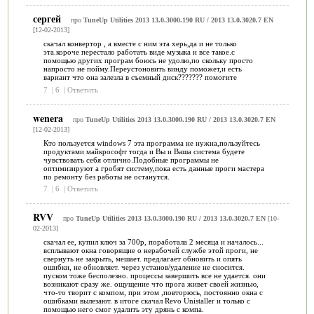
сергей
про
TuneUp Utilities 2013 13.0.3000.190 RU / 2013 13.0.3020.7 EN
[12-02-2013]
скачал конвертор , а вместе с ним эта херь,да и не только
эта.короче перестало работать виде музыка и все такое.с
помощью других програм боюсь не удолю,по скольку просто
напросто не пойму.Переустоновить винду поможет,и есть
вариант что она залезла в съемный диск??????? помогите
7
|
6
|
Ответить
wenera
про
TuneUp Utilities 2013 13.0.3000.190 RU / 2013 13.0.3020.7 EN
[12-02-2013]
Кто пользуется windows 7 эта программа не нужна,пользуйтесь
продуктами майкрософт тогда и Вы и Ваша система будете
чувствовать себя отлично.Подобные программы не
оптимизируют а гробят систему,пока есть данные проги мастера
по ремонту без работы не останутся.
7
|
6
|
Ответить
RVV
про
TuneUp Utilities 2013 13.0.3000.190 RU / 2013 13.0.3020.7 EN
[10-
02-2013]
скачал ее, купил ключ за 700р, поработала 2 месяца и началось...
всплывают окна говорящие о нерабочей службе этой проги, не
свернуть не закрыть, мешает. предлагает обновить и опять
ошибки, не обновляет. через установ/удаление не сносится.
пуском тоже бесполезно. процессы завершить все не удается. они
возникают сразу же. ощущение что прога живет своей жизнью,
что-то творит с компом, при этом ,повторюсь, постоянно окна с
ошибками вылезают. в итоге скачал Revo Unistaller и только с
помощью него смог удалить эту дрянь с компа.