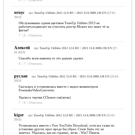
uruyc
про
TuneUp Utilities 2012 12.0 RU / 2013 13.0.3000.138 EN
[27-01-
2013]
Обслуживание одним щелчком TuneUp Utilities 2013 не
работает,подвисает на очистить реестр.Может кто знает чё за
фигня?
7
|
6
|
Ответить
Алексей
про
TuneUp Utilities 2012 12.0 RU / 2013 13.0.3000.138 EN
[27-
01-2013]
Спасибо всем наконец то это дерьмо удалил
8
|
7
|
Ответить
руслан
про
TuneUp Utilities 2012 12.0 RU / 2013 13.0.3000.138 EN
[25-01-
2013]
Скачалась и установилась вместе с видео-конвектором
FreemakeVideoConverter.
Удалил к чертям ССleaner-ом(легко)
7
|
6
|
Ответить
kigor
про
TuneUp Utilities 2012 12.0 RU / 2013 13.0.3000.138 EN
[25-01-
2013]
Установилась вместе с Free YouTube Download, хотя все галки по
установке других прог вроде бы убрал. Стало быть эту не
заметил. Убралась, как ни странно, легко - Win7 Панель