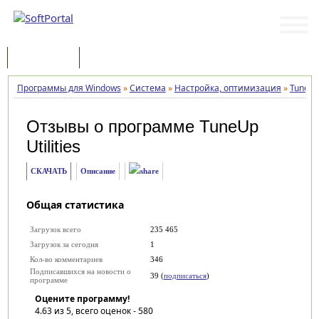
Программы
Статьи
Программы для Windows
»
Система
»
Настройка, оптимизация
»
TuneUp 
Отзывы о программе
TuneUp
Utilities
СКАЧАТЬ
Описание
Общая статистика
Загрузок всего
235 465
Загрузок за сегодня
1
Кол-во комментариев
346
Подписавшихся на новости о
39 (
подписаться
)
программе
Оцените программу!
4.63
из 5, всего оценок -
580