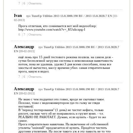
7
|
6
|
Ответить
Ivan
про
TuneUp Utilities 2013 13.0.3000.190 RU / 2013 13.0.3020.7 EN
[10-
02-2013]
Прога отличная, кто сомневается вот мой видеообзор:
http://www.youtube.com/watch?v=_KUukczpg-I
6
|
7
|
Ответить
Александр
про
TuneUp Utilities 2013 13.0.3000.190 RU / 2013 13.0.3020.7
EN
[09-02-2013]
ещё ложь про 15 дней тестового режима позлила. на самом деле -
сутки бесполезной загрузки системы и невозможная навязчивость
потом, пока не удалишь. удалял 3 дня всеми способами, пока все
хвосты её вычистил, массу времени убил. самая отвратительная
прога, какую я видел.
7
|
6
|
Ответить
Александр
про
TuneUp Utilities 2013 13.0.3000.190 RU / 2013 13.0.3020.7
EN
[09-02-2013]
Не знаю с чем подцепил это говно, вроде не скачивал такое.
Похоже, тоже с видеоконвертором где-то галку не глядя
поставил((
В "период тестирования" (1 день) не чистит нефига, только
рисует, сколько чего ей не понравилось и грузит комп. - т.е.
РЕАЛЬНО НЕ РАБОТАЕТ. Думаю, если купить - будет то же
самое.
Прога отвратительно навязчива. На включение её собственной
утилиты "uninstall" предлагается её купить. Придётся чистить
другими утилитами. Ну после такого уж я эту пакость не то что