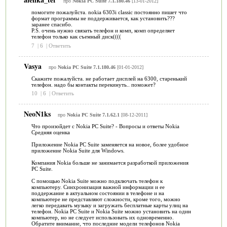
про
Nokia PC Suite 7.1.180.46
[13-01-2012]
помогите пожалуйста. nokia 6303i classic постоянно пишет что
формат программы не поддерживается, как установить???
заранее спасибо.
P.S. очень нужно связать телефон и комп, комп определяет
телефон только как съемный диск((((
7
|
6
|
Ответить
Vasya
про
Nokia PC Suite 7.1.180.46
[01-01-2012]
Скажите пожалуйста. не работает дисплей на 6300, старенький
телефон. надо бы контакты перекинуть.. поможет?
10
|
6
|
Ответить
NeoN1ks
про
Nokia PC Suite 7.1.62.1
[08-12-2011]
Что произойдет с Nokia PC Suite? - Вопросы и ответы Nokia
Средняя оценка
Приложение Nokia PC Suite заменяется на новое, более удобное
приложение Nokia Suite для Windows.
Компания Nokia больше не занимается разработкой приложения
PC Suite.
С помощью Nokia Suite можно подключать телефон к
компьютеру. Синхронизация важной информации и ее
поддержание в актуальном состоянии в телефоне и на
компьютере не представляют сложности, кроме того, можно
легко передавать музыку и загружать бесплатные карты улиц на
телефон. Nokia PC Suite и Nokia Suite можно установить на один
компьютер, но не следует использовать их одновременно.
Обратите внимание, что последние модели телефонов Nokia