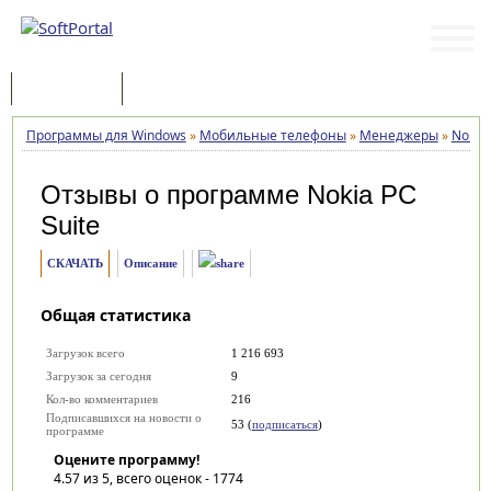
Программы
Статьи
Программы для Windows
»
Мобильные телефоны
»
Менеджеры
»
Nokia 
Отзывы о программе
Nokia PC
Suite
СКАЧАТЬ
Описание
Общая статистика
Загрузок всего
1 216 693
Загрузок за сегодня
9
Кол-во комментариев
216
Подписавшихся на новости о
53 (
подписаться
)
программе
Оцените программу!
4.57
из 5, всего оценок -
1774