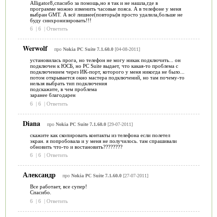
Alligator8,спасибо за помощь,но я так и не нашла,где в
программе можно изменить часовые пояса. А в телефоне у меня
выбран GMT. А всё лишнее(повторы)я просто удалила,больше не
буду синхронизировать!!!
6
|
6
|
Ответить
Werwolf
про
Nokia PC Suite 7.1.60.0
[04-08-2011]
установилась прога, но телефон не могу никак подключить... он
подключен к ЮСБ, но PC Suite выдает, что какая-то проблема с
подключением через ИК-порт, которого у меня никогда не было...
потом открывается окно мастера подключений, но там почему-то
нельзя выбрать тип подключения
подскажите, в чем проблема
заранее благодарен
6
|
6
|
Ответить
Diana
про
Nokia PC Suite 7.1.60.0
[29-07-2011]
скажите как скопировать контакты из телефона если полетел
экран. я попробовала и у меня не получилось. там спрашивали
обновить что-то и востановить????????
6
|
6
|
Ответить
Александр
про
Nokia PC Suite 7.1.60.0
[27-07-2011]
Все работает, все супер!
Спасибо.
6
|
6
|
Ответить