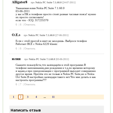
Alligator8
про
Nokia PC Suite 7.1.60.0
[24-07-2011]
Уважаемая юлия Nokia PC Suite 7.1.60.0
03-06-2011
у вас в ПК и телефоне просто стоят разные часовые пояса! нужно
их просто согласовать!
если что - ICQ: 317235370
6
|
6
|
Ответить
O.E.s
про
Nokia PC Suite 7.1.60.0
[27-06-2011]
Если с этой прогой в инет не заходишь- Выброси телефон
Работает ВСЁ с Nokia 6220 klassic
6
|
6
|
Ответить
юлия
про
Nokia PC Suite 7.1.60.0
[03-06-2011]
Скажите пожалуйста,что календарём в этой программе.В
телефоне напоминания,дни рождения и т.д,по времени которому
я задаю,а при синхронизации с программой выходит совершенно
другое время. Причём это не только в Nokia PC Suite,но и Nokia
Ovi Suite.В настройках календаря такого нет.Что мне делать и как
настроить программы???
6
|
7
|
Ответить
2
1
3
4
...
11
Написать отзыв