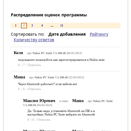
Распределение оценок программы
2
1
3
4
...
11
Сортировать по:
Дате добавления
Рейтингу
Количеству ответов
Коля
про
Nokia PC Suite 7.1.180.46
[06-05-2012]
подскажите пожалуйста как зарегистрироваться в Nokia suite
6
|
7
|
Ответить
Маша
про
Nokia PC Suite 7.1.180.46
[22-03-2012]
Через bluetooth работает? если кабеля нет
6
|
6
|
Ответить
Максим Юревич
Маша
в ответ
про
Nokia PC Suite
7.1.180.94
[04-06-2014]
Да. Только надо установить bluetooth на ПК и в
настройках Nokia PC Suite вибрать по bluetooth
6
|
6
|
Ответить