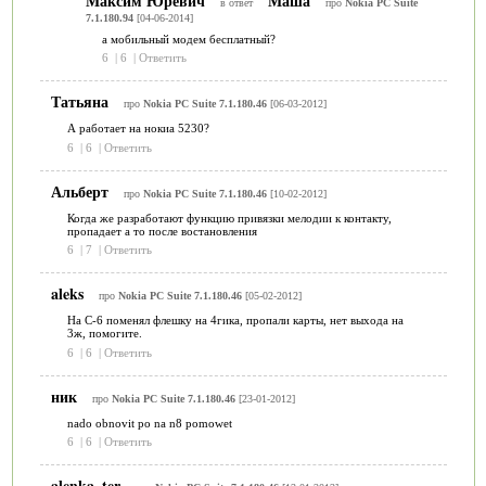
Максим Юревич
Маша
в ответ
про
Nokia PC Suite
7.1.180.94
[04-06-2014]
а мобильный модем бесплатный?
6
|
6
|
Ответить
Татьяна
про
Nokia PC Suite 7.1.180.46
[06-03-2012]
А работает на нокиа 5230?
6
|
6
|
Ответить
Альберт
про
Nokia PC Suite 7.1.180.46
[10-02-2012]
Когда же разработают функцию привязки мелодии к контакту,
пропадает а то после востановления
6
|
7
|
Ответить
aleks
про
Nokia PC Suite 7.1.180.46
[05-02-2012]
На С-6 поменял флешку на 4гика, пропали карты, нет выхода на
3ж, помогите.
6
|
6
|
Ответить
ник
про
Nokia PC Suite 7.1.180.46
[23-01-2012]
nado obnovit po na n8 pomowet
6
|
6
|
Ответить
alenka_ter