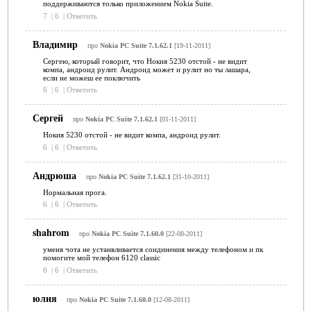
поддерживаются только приложением Nokia Suite.
7
|
6
|
Ответить
Владимир
про
Nokia PC Suite 7.1.62.1
[19-11-2011]
Сергею, который говорит, что Нокия 5230 отстой - не видит
компа, андроид рулит. Андроид может и рулит но ты лашара,
если не можеш ее поключить
6
|
6
|
Ответить
Сергей
про
Nokia PC Suite 7.1.62.1
[01-11-2011]
Нокия 5230 отстой - не видит компа, андроид рулит.
6
|
6
|
Ответить
Андрюша
про
Nokia PC Suite 7.1.62.1
[31-10-2011]
Нормальная прога.
6
|
6
|
Ответить
shahrom
про
Nokia PC Suite 7.1.60.0
[22-08-2011]
уменя чота не устанвливается соидинения между телефоном и пк
помогите мой телефон 6120 classic
6
|
6
|
Ответить
юлия
про
Nokia PC Suite 7.1.60.0
[12-08-2011]