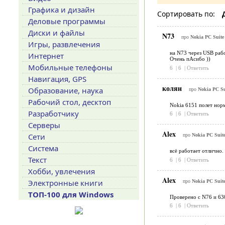
Графика и дизайн
Сортировать по:
Деловые программы
Диски и файлы
N73
про
Nokia PC Suite 
Игры, развлечения
на N73 через USB рабо
Интернет
Очень пАсибо ))
Мобильные телефоны
6
|
6
|
Ответить
Навигация, GPS
колян
Образование, наука
про
Nokia PC Sui
Рабочий стол, десктоп
Nokia 6151 полет норм
Разработчику
6
|
6
|
Ответить
Серверы
Alex
Сети
про
Nokia PC Suite
Система
всё работает отлично.
Текст
6
|
6
|
Ответить
Хобби, увлечения
Alex
Электронные книги
про
Nokia PC Suite
ТОП-100 для Windows
Проверено с N76 и 630
6
|
6
|
Ответить