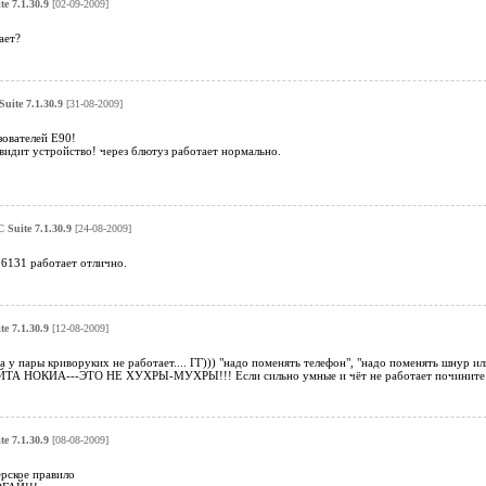
e 7.1.30.9
[02-09-2009]
ает?
uite 7.1.30.9
[31-08-2009]
вателей Е90!
 видит устройство! через блютуз работает нормально.
 Suite 7.1.30.9
[24-08-2009]
6131 работает отлично.
e 7.1.30.9
[12-08-2009]
 а у пары криворуких не работает.... ГГ))) "надо поменять телефон", "надо поменять шнур
А НОКИА---ЭТО НЕ ХУХРЫ-МУХРЫ!!! Если сильно умные и чёт не работает почините.... х
e 7.1.30.9
[08-08-2009]
ерское правило