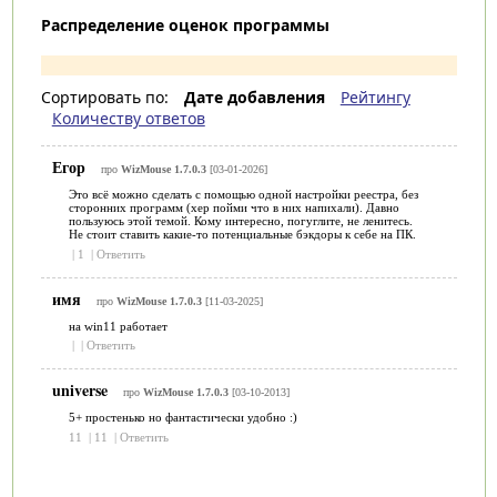
Распределение оценок программы
Сортировать по:
Дате добавления
Рейтингу
Количеству ответов
Егор
про
WizMouse 1.7.0.3
[03-01-2026]
Это всё можно сделать с помощью одной настройки реестра, без
сторонних программ (хер пойми что в них напихали). Давно
пользуюсь этой темой. Кому интересно, погуглите, не ленитесь.
Не стоит ставить какие-то потенциальные бэкдоры к себе на ПК.
|
1
|
Ответить
имя
про
WizMouse 1.7.0.3
[11-03-2025]
на win11 работает
|
|
Ответить
universe
про
WizMouse 1.7.0.3
[03-10-2013]
5+ простенько но фантастически удобно :)
11
|
11
|
Ответить