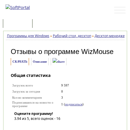
Программы
Статьи
Программы для Windows
»
Рабочий стол, десктоп
»
Десктоп менеджеры
Отзывы о программе
WizMouse
СКАЧАТЬ
Описание
Общая статистика
Загрузок всего
9 597
Загрузок за сегодня
0
Кол-во комментариев
3
Подписавшихся на новости о
1 (
подписаться
)
программе
Оцените программу!
3.94
из 5, всего оценок -
16