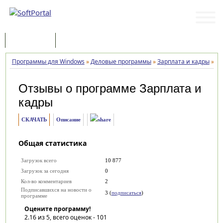
Программы
Статьи
Программы для Windows
»
Деловые программы
»
Зарплата и кадры
»
За
Отзывы о программе
Зарплата и
кадры
СКАЧАТЬ
Описание
Общая статистика
Загрузок всего
10 877
Загрузок за сегодня
0
Кол-во комментариев
2
Подписавшихся на новости о
3 (
подписаться
)
программе
Оцените программу!
2.16
из 5, всего оценок -
101