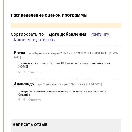
Распределение оценок программы
Сортировать по:
Дате добавления
Рейтингу
Количеству ответов
Елена
про
Зарплата и кадры 2012 12.2.1 / 2011 11.1.1 / 2010 10.4.3
[10-09-
2012]
Не знаю может она и хороша НО не хочет никак становиться на
КОМП
6
|
7
|
Ответить
Александр
про
Зарплата и кадры 2004 - легко
[13-04-2005]
Наверное поможет мне научиться расчитывать свою зарплату.
Спасибо!
6
|
6
|
Ответить
Написать отзыв