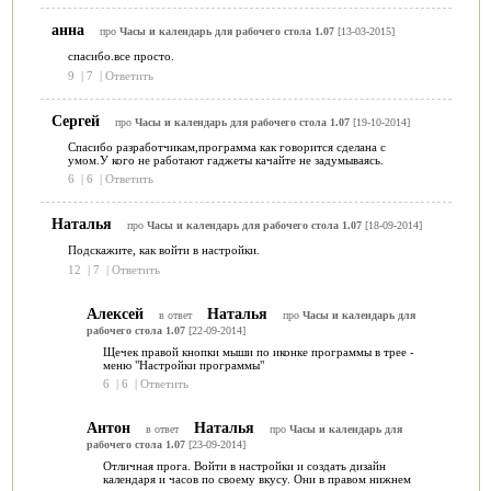
анна
про
Часы и календарь для рабочего стола 1.07
[13-03-2015]
спасибо.все просто.
9
|
7
|
Ответить
Сергей
про
Часы и календарь для рабочего стола 1.07
[19-10-2014]
Спасибо разработчикам,программа как говорится сделана с
умом.У кого не работают гаджеты качайте не задумываясь.
6
|
6
|
Ответить
Наталья
про
Часы и календарь для рабочего стола 1.07
[18-09-2014]
Подскажите, как войти в настройки.
12
|
7
|
Ответить
Алексей
Наталья
в ответ
про
Часы и календарь для
рабочего стола 1.07
[22-09-2014]
Щечек правой кнопки мыши по иконке программы в трее -
меню "Настройки программы"
6
|
6
|
Ответить
Антон
Наталья
в ответ
про
Часы и календарь для
рабочего стола 1.07
[23-09-2014]
Отличная прога. Войти в настройки и создать дизайн
календаря и часов по своему вкусу. Они в правом нижнем