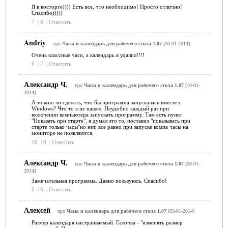
Я в восторге)))) Есть все, что необходимо! Просто отлично!
Спасибо)))))
7
|
6
|
Ответить
Andriy
про
Часы и календарь для рабочего стола 1.07
[30-01-2014]
Очень классные часи, а календарь я удалил!!!!
6
|
7
|
Ответить
Александр Ч.
про
Часы и календарь для рабочего стола 1.07
[10-01-
2014]
А можно ли сделать, что бы программа запускалась вместе с
Windows? Что то я не нашел. Неудобно каждый раз при
включении компьютера запускать программу. Там есть пункт
"Показать при старте", я думал это то, поставил "показывать при
старте только часы"но нет, все равно при запуске компа часы на
мониторе не появляются.
16
|
9
|
Ответить
Александр Ч.
про
Часы и календарь для рабочего стола 1.07
[08-01-
2014]
Замечательная программа. Давно пользуюсь. Спасибо!
6
|
6
|
Ответить
Алексей
про
Часы и календарь для рабочего стола 1.07
[03-01-2014]
Размер календаря настраиваемый. Галочка - "изменять размер