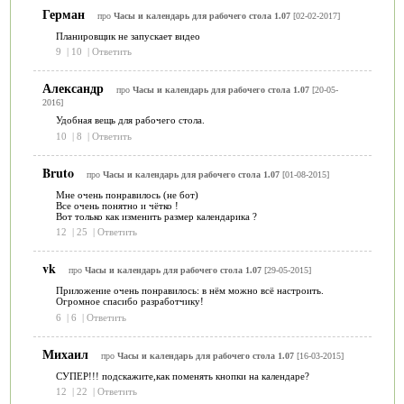
Герман
про
Часы и календарь для рабочего стола 1.07
[02-02-2017]
Планировщик не запускает видео
9
|
10
|
Ответить
Александр
про
Часы и календарь для рабочего стола 1.07
[20-05-
2016]
Удобная вещь для рабочего стола.
10
|
8
|
Ответить
Bruto
про
Часы и календарь для рабочего стола 1.07
[01-08-2015]
Мне очень понравилось (не бот)
Все очень понятно и чётко !
Вот только как изменить размер календарика ?
12
|
25
|
Ответить
vk
про
Часы и календарь для рабочего стола 1.07
[29-05-2015]
Приложение очень понравилось: в нём можно всё настроить.
Огромное спасибо разработчику!
6
|
6
|
Ответить
Михаил
про
Часы и календарь для рабочего стола 1.07
[16-03-2015]
СУПЕР!!! подскажите,как поменять кнопки на календаре?
12
|
22
|
Ответить