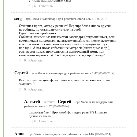
углу,где компьютерные часы.
6
|
6
|
Ответить
serg
про
Часы и календарь для рабочего стола 1.07
[15-06-2014]
Отличная прога, автору респект! Перепробовал много других
подобных, но остановился только на этой.
Единственная проблемка.
События, занесённые как заметки календаря (открыженные), если
время показа приходится на выключенный комп, после включения
его показываются жёлтыми листками как пропущенные. Тут
порядок. А вот показ событий из настроек (ежегодные и пр.),
если время показа приходится на выключенный комп, при
включении теряется. :-( Как бы устранить эту проблемку?
7
|
6
|
Ответить
Сергей
про
Часы и календарь для рабочего стола 1.07
[05-06-2014]
Все хорошо, но цвет фона очень е нравится. можно как то его
заменить ?
7
|
6
|
Ответить
Алексей
Сергей
в ответ
про
Часы и календарь для
рабочего стола 1.07
[05-06-2014]
Здравствуйте ! Про какой фон идет речь ??? Пишите
лучше на мыло....
6
|
6
|
Ответить
Anna
про
Часы и календарь для рабочего стола 1.07
[03-03-2014]