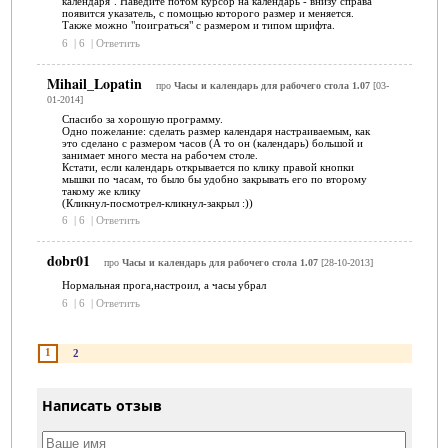
календаря". Наведите потом курсор на календарь - внизу справа
появится указатель, с помощью которого размер и меняется.
Также можно "поиграться" с размером и типом шрифта.
6
|
6
|
Ответить
Mihail_Lopatin
про
Часы и календарь для рабочего стола 1.07
[03-
01-2014]
Спасибо за хорошую программу.
Одно пожелание: сделать размер календаря настраиваемым, как
это сделано с размером часов (А то он (календарь) большой и
занимает много места на рабочем столе.
Кстати, если календарь открывается по клику правой кнопки
мышки по часам, то было бы удобно закрывать его по второму
такому же клику
(Кликнул-посмотрел-кликнул-закрыл :))
6
|
6
|
Ответить
dobr01
про
Часы и календарь для рабочего стола 1.07
[28-10-2013]
Нормальная прога,настроил, а часы убрал
6
|
6
|
Ответить
1
2
Написать отзыв