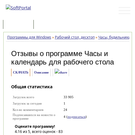
Программы
Статьи
Программы для Windows
»
Рабочий стол, десктоп
»
Часы, будильники
»
Отзывы о программе
Часы и
календарь для рабочего стола
СКАЧАТЬ
Описание
Общая статистика
Загрузок всего
33 905
Загрузок за сегодня
1
Кол-во комментариев
24
Подписавшихся на новости о
4 (
подписаться
)
программе
Оцените программу!
4.16
из 5, всего оценок -
83