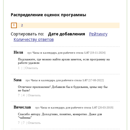
Распределение оценок программы
1
2
Сортировать по:
Дате добавления
Рейтингу
Количеству ответов
Неля
про
Часы и календарь для рабочего стола 1.07
[19-11-2024]
Подскажите, где можно найти архив заметок, если программу на
работе удалили
1
|
|
Ответить
Sasa
про
Часы и календарь для рабочего стола 1.07
[17-08-2022]
Отличное приложение! Добавили бы и будильник, цены эму бы
не было!
7
|
4
|
Ответить
Вячеслав
про
Часы и календарь для рабочего стола 1.07
[20-03-2019]
Спасибо автору. Доходчиво, понятно, конкретно. Даже для
"чайника"
7
|
7
|
Ответить