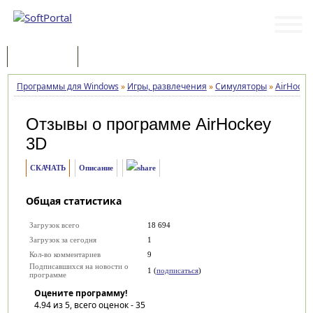
Программы
Статьи
Программы для Windows
»
Игры, развлечения
»
Симуляторы
»
AirHocke
Отзывы о программе
AirHockey
3D
СКАЧАТЬ
Описание
Общая статистика
Загрузок всего
18 694
Загрузок за сегодня
1
Кол-во комментариев
9
Подписавшихся на новости о
1 (
подписаться
)
программе
Оцените программу!
4.94
из 5, всего оценок -
35