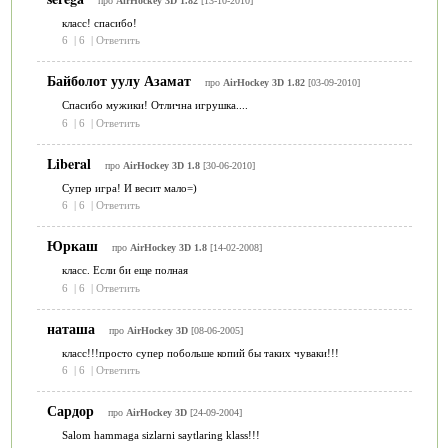
про
AirHockey 3D 1.82
[13-10-2010]
класс! спасибо!
6
|
6
|
Ответить
Байболот уулу Азамат
про
AirHockey 3D 1.82
[03-09-2010]
Спасибо мужики! Отлична игрушка....
6
|
6
|
Ответить
Liberal
про
AirHockey 3D 1.8
[30-06-2010]
Супер игра! И весит мало=)
6
|
6
|
Ответить
Юркаш
про
AirHockey 3D 1.8
[14-02-2008]
класс. Если би еще полная
6
|
6
|
Ответить
наташа
про
AirHockey 3D
[08-06-2005]
класс!!!просто супер побольше копий бы таких чуваки!!!
6
|
6
|
Ответить
Сардор
про
AirHockey 3D
[24-09-2004]
Salom hammaga sizlarni saytlaring klass!!!