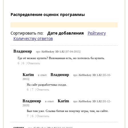
Распределение оценок программы
Сортировать по:
Дате добавления
Рейтингу
Количеству ответов
Владимир
про
AirHockey 3D 1.82
[07-04-2015]
Где её можно купить? Взломанная есть, но хотелось ба купить.
6
|
6
|
Ответить
Karim
Владимир
в ответ
про
AirHockey 3D 1.82
[05-10-
2015]
На сайт разработчика сходи.
6
|
7
|
Ответить
Владимир
Karim
в ответ
про
AirHockey 3D 1.82
[01-12-
2019]
Был там уже. Ссылка битая на покупку игры, там, на сайте.
7
|
6
|
Ответить
serega