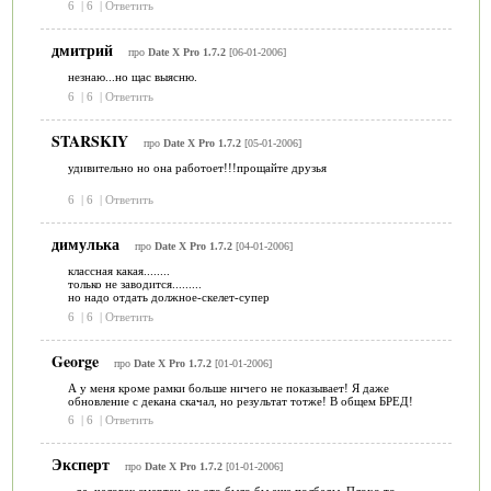
6
|
6
|
Ответить
дмитрий
про
Date X Pro 1.7.2
[06-01-2006]
незнаю...но щас выясню.
6
|
6
|
Ответить
STARSKIY
про
Date X Pro 1.7.2
[05-01-2006]
удивительно но она работоет!!!прощайте друзья
6
|
6
|
Ответить
димулька
про
Date X Pro 1.7.2
[04-01-2006]
классная какая........
только не заводится.........
но надо отдать должное-скелет-супер
6
|
6
|
Ответить
George
про
Date X Pro 1.7.2
[01-01-2006]
А у меня кроме рамки больше ничего не показывает! Я даже
обновление с декана скачал, но результат тотже! В общем БРЕД!
6
|
6
|
Ответить
Эксперт
про
Date X Pro 1.7.2
[01-01-2006]