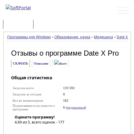
Программы
Статьи
Программы для Windows
»
Образование, наука
»
Медицина
»
Date X Pr
Отзывы о программе
Date X Pro
СКАЧАТЬ
Описание
Общая статистика
Загрузок всего
133 592
Загрузок за сегодня
0
Кол-во комментариев
162
Подписавшихся на новости о
6 (
подписаться
)
программе
Оцените программу!
4.69
из 5, всего оценок -
177