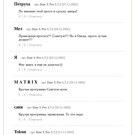
Петруха
про
Date X Pro 1.7.2
[07-12-2005]
По мнению этой проги я сдохну завтра!
6
|
6
|
Ответить
Мел
про
Date X Pro 1.7.2
[04-12-2005]
Прикольная прогага!!! Советую!!! Но в Омске, проги лучше
делают!!!
6
|
6
|
Ответить
Я
про
Date X Pro 1.7.2
[03-12-2005]
Фиг знает, я еще не докачал:))
6
|
6
|
Ответить
M A T R I X
про
Date X Pro 1.7.2
[26-11-2005]
Крутая программа Советую всем
6
|
6
|
Ответить
саня
про
Date X Pro 1.7.2
[20-11-2005]
Крутая программа, прикольная. То что надо
6
|
6
|
Ответить
Tolean
про
Date X Pro 1.7.2
[11-11-2005]