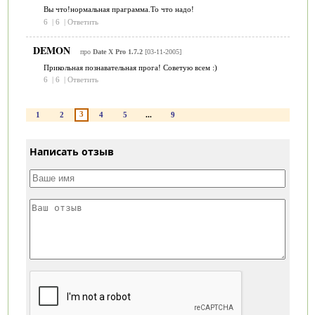
Вы что!нормальная праграмма.То что надо!
6
|
6
|
Ответить
DEMON
про
Date X Pro 1.7.2
[03-11-2005]
Прикольная познавательная прога! Советую всем :)
6
|
6
|
Ответить
3
1
2
4
5
...
9
Написать отзыв