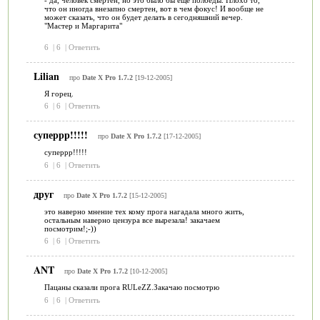
- да, человек смертен, но это было бы еще полбеды. Плохо то,
что он иногда внезапно смертен, вот в чем фокус! И вообще не
может сказать, что он будет делать в сегодняшний вечер.
"Мастер и Маргарита"
6
|
6
|
Ответить
Lilian
про
Date X Pro 1.7.2
[19-12-2005]
Я горец.
6
|
6
|
Ответить
суперрр!!!!!
про
Date X Pro 1.7.2
[17-12-2005]
суперрр!!!!!
6
|
6
|
Ответить
друг
про
Date X Pro 1.7.2
[15-12-2005]
это наверно мнение тех кому прога нагадала много жить,
остальным наверно цензура все вырезала! закачаем
посмотрим!;-))
6
|
6
|
Ответить
ANT
про
Date X Pro 1.7.2
[10-12-2005]
Пацаны сказали прога RULeZZ.Закачаю посмотрю
6
|
6
|
Ответить