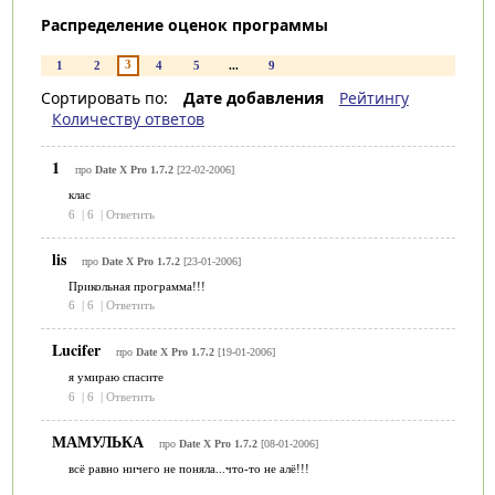
Распределение оценок программы
3
1
2
4
5
...
9
Сортировать по:
Дате добавления
Рейтингу
Количеству ответов
1
про
Date X Pro 1.7.2
[22-02-2006]
клас
6
|
6
|
Ответить
lis
про
Date X Pro 1.7.2
[23-01-2006]
Прикольная программа!!!
6
|
6
|
Ответить
Lucifer
про
Date X Pro 1.7.2
[19-01-2006]
я умираю спасите
6
|
6
|
Ответить
МАМУЛЬКА
про
Date X Pro 1.7.2
[08-01-2006]
всё равно ничего не поняла...что-то не алё!!!