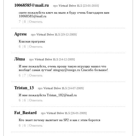
10068585@mail.ru
про
Virtual Drive 11.5
[23-01-2010]
ските пожалуйста ключ на мыло я буду очень благодарен вам
10068585@mail.ru
7
|
8
|
Ответить
Артем
про
Virtual Drive 11.5
[19-12-2009]
Класная праграма
6
|
6
|
Ответить
Лёша
про
Virtual Drive 11.5
[14-12-2009]
И мне пожалуйста, очень прошу такую игрущку нашол что
вообще! самая луччая! stingray@onego.ru Спасибо большое!
6
|
7
|
Ответить
Tristan_13
про
Virtual Drive 11.5
[14-07-2009]
И мне пожалуйста Tristan_182@mail.ru
6
|
6
|
Ответить
Fat_Bastard
про
Virtual Drive 11.5
[26-01-2009]
Кто знает почему вылетает на SP2 и как с этим боротся
6
|
6
|
Ответить