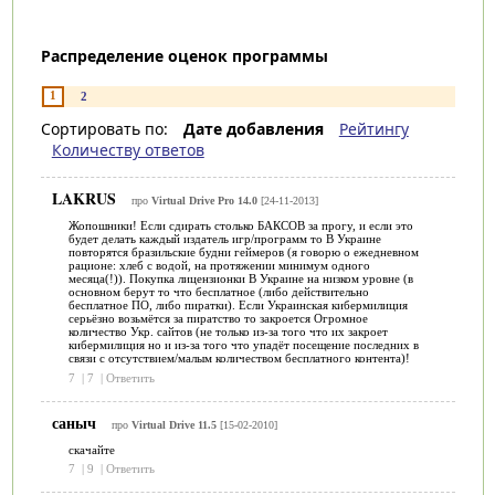
Распределение оценок программы
1
2
Сортировать по:
Дате добавления
Рейтингу
Количеству ответов
LAKRUS
про
Virtual Drive Pro 14.0
[24-11-2013]
Жопошники! Если сдирать столько БАКСОВ за прогу, и если это
будет делать каждый издатель игр/программ то В Украине
повторятся бразильские будни геймеров (я говорю о ежедневном
рационе: хлеб с водой, на протяжении минимум одного
месяца(!)). Покупка лицензионки В Украине на низком уровне (в
основном берут то что бесплатное (либо действительно
бесплатное ПО, либо пиратки). Если Украинская кибермилиция
серьёзно возьмётся за пиратство то закроется Огромное
количество Укр. сайтов (не только из-за того что их закроет
кибермилиция но и из-за того что упадёт посещение последних в
связи с отсутствием/малым количеством бесплатного контента)!
7
|
7
|
Ответить
саныч
про
Virtual Drive 11.5
[15-02-2010]
скачайте
7
|
9
|
Ответить