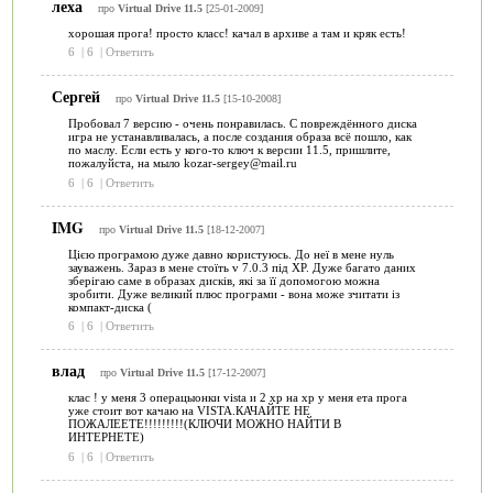
леха
про
Virtual Drive 11.5
[25-01-2009]
хорошая прога! просто класс! качал в архиве а там и кряк есть!
6
|
6
|
Ответить
Сергей
про
Virtual Drive 11.5
[15-10-2008]
Пробовал 7 версию - очень понравилась. С повреждённого диска
игра не устанавливалась, а после создания образа всё пошло, как
по маслу. Если есть у кого-то ключ к версии 11.5, пришлите,
пожалуйста, на мыло kozar-sergey@mail.ru
6
|
6
|
Ответить
IMG
про
Virtual Drive 11.5
[18-12-2007]
Цією програмою дуже давно користуюсь. До неї в мене нуль
зауважень. Зараз в мене стоїть v 7.0.3 під XP. Дуже багато даних
зберігаю саме в образах дисків, які за її допомогою можна
зробити. Дуже великий плюс програми - вона може зчитати із
компакт-диска (
6
|
6
|
Ответить
влад
про
Virtual Drive 11.5
[17-12-2007]
клас ! у меня 3 операцыонки vista и 2 xp на xp у меня ета прога
уже стоит вот качаю на VISTA.КАЧАЙТЕ НЕ
ПОЖАЛЕЕТЕ!!!!!!!!!(КЛЮЧИ МОЖНО НАЙТИ В
ИНТЕРНЕТЕ)
6
|
6
|
Ответить