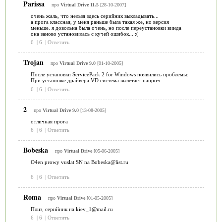
Parissa
про
Virtual Drive 11.5
[28-10-2007]
очень жаль, что нельзя здесь серийник выкладывать...
а прога классная, у меня раньше была такая же, но версия
меньше. я довольна была очень, но после переустановки винда
она заново установилась с кучей ошибок... :(
6
|
6
|
Ответить
Trojan
про
Virtual Drive 9.0
[01-10-2005]
После установки ServicePack 2 for Windows появились проблемы:
При установке драйвера VD система вылетает напроч
6
|
6
|
Ответить
2
про
Virtual Drive 9.0
[13-08-2005]
отличная прога
6
|
6
|
Ответить
Bobeska
про
Virtual Drive
[05-06-2005]
O4en prowy vuslat SN na Bobeska@list.ru
6
|
6
|
Ответить
Roma
про
Virtual Drive
[01-05-2005]
Плиз, серийник на kiev_1@mail.ru
6
|
6
|
Ответить