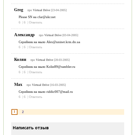
Greg
про
Virtual Drive
[23-04-2005]
Please SN на cfar@ukr.net
6
|
6
|
Ответить
Александр
про
Virtual Drive
[03-04-2005]
Серийник на мыло Alex@uninet.krm.dn.ua
6
|
6
|
Ответить
Колян
про
Virtual Drive
[28-03-2005]
Серийник на мыло Kolin89@rambler.ru
6
|
6
|
Ответить
Max
про
Virtual Drive
[16-03-2005]
Серийник на мыло riddic007@mail.ru
6
|
6
|
Ответить
1
2
Написать отзыв