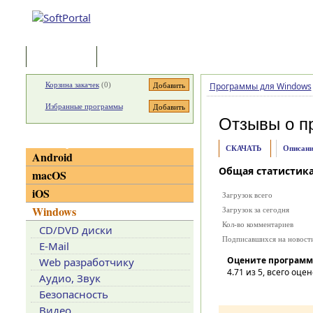
Программы
Статьи
Корзина закачек
(
0
)
Программы для Windows
Избранные программы
Отзывы о п
Категории
СКАЧАТЬ
Описани
Android
Общая статистик
macOS
iOS
Загрузок всего
Windows
Загрузок за сегодня
Кол-во комментариев
CD/DVD диски
Подписавшихся на новост
E-Mail
Оцените программ
Web разработчику
4.71
из 5, всего оцен
Аудио, Звук
Безопасность
Видео