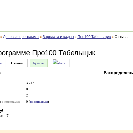
Войти на аккаунт
Зарегистрироваться
»
Деловые программы
»
Зарплата и кадры
»
Про100 Табельщик
»
Отзывы
рограмме
Про100 Табельщик
е
Отзывы
Купить
а
Распределен
3 742
0
2
и о программе
0 (
подписаться
)
у!
ок -
7