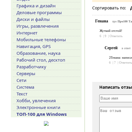
Графика и дизайн
Сортировать по:
Деловые программы
Диски и файлы
Генана
про
Про100 Та
Игры, развлечения
Жуткий отстой!
Интернет
6
|
9
|
Ответить
Мобильные телефоны
Навигация, GPS
Сергей
в ответ
Образование, наука
2Генана: написа
Рабочий стол, десктоп
6
|
7
|
Ответить
Разработчику
Серверы
Сети
Система
Написать отз
Текст
Хобби, увлечения
Электронные книги
ТОП-100 для Windows