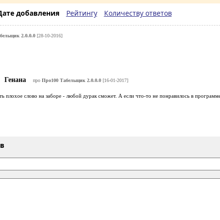
Дате добавления
Рейтингу
Количеству ответов
бельщик 2.0.0.0
[28-10-2016]
Генана
про
Про100 Табельщик 2.0.0.0
[16-01-2017]
ть плохое слово на заборе - любой дурак сможет. А если что-то не понравилось в программе
ыв