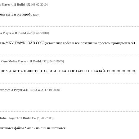
 Player 4.11 Build 452
[08-02-2010]
ы вынь и все зароботает
a Player 4.11 Build 452
[03-02-2010]
ать MKV: DAWNLOAD CCCP установите codec и все покатит на простом проигрывателе)
 Core Media Player 4.11 Build 452
[10-12-2009]
 ЧИТАЕТ А ПИШЕТЕ ЧТО ЧИТАЕТ КАРОЧЕ ГАВНО НЕ КАЧАЙТЕ!!!!!!!!!!!!!!!!!!!!!
re Media Player 4.11 Build 452
[17-10-2009]
edia Player 4.11 Build 452
[15-06-2009]
итаются файлы *.amr - но они не читаются.