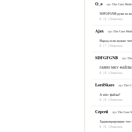
О_о
про
The Core Media
SDFGFGNB руки из жоп
6
|
6
|
Ответить
Ajax
про
The Core Medi
Народ если нужно чит
6
|
7
|
Ответить
SDFGFGNB
про
The
ГАВНО MKV ФАЙЛЫ НЕ
6
|
6
|
Ответить
LordSkare
про
The Co
А mkv файлы?
6
|
6
|
Ответить
Сергей
про
The Core M
Задиклорировано что ч
6
|
6
|
Ответить