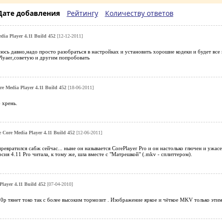
Дате добавления
Рейтингу
Количеству ответов
dia Player 4.11 Build 452
[12-12-2011]
юсь давно,надо просто разобраться в настройках и установить хорошие кодеки и будет все 
Plyaer,советую и другим попробовать
e Media Player 4.11 Build 452
[18-06-2011]
 хрень.
 Core Media Player 4.11 Build 452
[12-06-2011]
ревратился сабж сейчас... ныне он называется CorePlayer Pro и он настолько глючен и ужасен
рсия 4.11 Pro читала, к тому же, шла вместе с "Матрешкой" (.mkv - сплиттером).
layer 4.11 Build 452
[07-04-2010]
0р тянет токо так с более высоким тормозит . Изображение яркое и чёткое MKV только эти