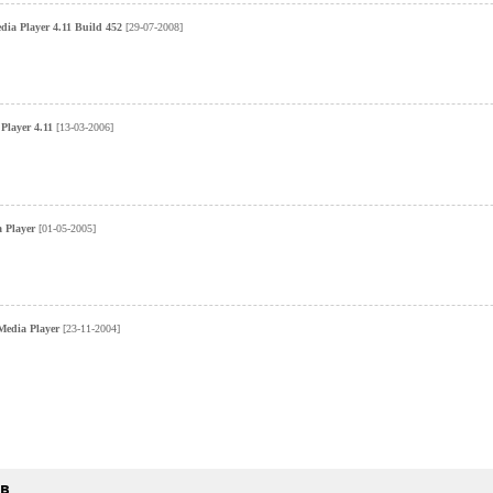
ia Player 4.11 Build 452
[29-07-2008]
Player 4.11
[13-03-2006]
a Player
[01-05-2005]
Media Player
[23-11-2004]
ыв