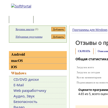
Программы
Статьи
Корзина закачек
(
0
)
Программы для Windows
Избранные программы
Отзывы о п
Категории
СКАЧАТЬ
Описани
Android
Общая статистик
macOS
iOS
Загрузок всего
Windows
Загрузок за сегодня
Кол-во комментариев
CD/DVD диски
Подписавшихся на новост
E-Mail
Оцените программ
Web разработчику
4.65
из 5, всего оцен
Аудио, Звук
Безопасность
Видео