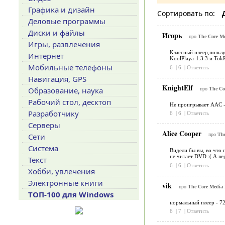
Графика и дизайн
Сортировать по:
Деловые программы
Диски и файлы
Игорь
про
The Core Me
Игры, развлечения
Классный плеер,пользу
Интернет
KoolPlaya-1.3.3 и Tok
Мобильные телефоны
6
|
6
|
Ответить
Навигация, GPS
KnightElf
Образование, наука
про
The Cor
Рабочий стол, десктоп
Не проигрывает AAC -
Разработчику
6
|
6
|
Ответить
Серверы
Alice Cooper
Сети
про
The
Система
Видели бы вы, во что п
не читает DVD :( А ве
Текст
6
|
6
|
Ответить
Хобби, увлечения
Электронные книги
vik
про
The Core Media P
ТОП-100 для Windows
нормальный плеер - 72
6
|
7
|
Ответить