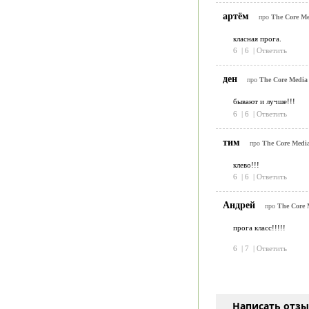
артём
про
The Core Med
класная прога.
6
|
6
|
Ответить
ден
про
The Core Media 
бывают и лучше!!!
6
|
6
|
Ответить
тим
про
The Core Medi
клево!!!
6
|
6
|
Ответить
Андрей
про
The Core 
прога класс!!!!!
6
|
7
|
Ответить
Написать отз