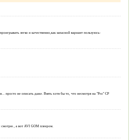
проигрывать легко и качественно,как запасной вариант пользуюсь-
... просто не описать даже. Взять хотя бы то, что несмотря на "Pro" CP
м смотрю , а вот AVI GOM плеером.