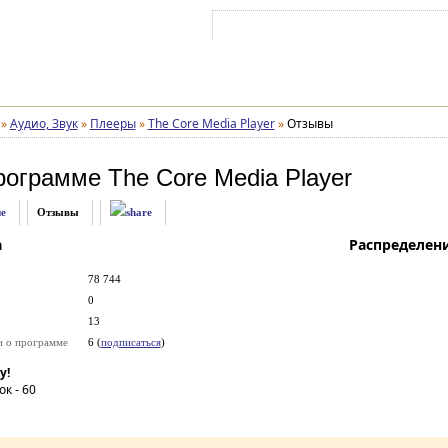
Войти на аккаунт
Зарегистрироваться
»
Аудио, Звук
»
Плееры
»
The Core Media Player
»
Отзывы
рограмме
The Core Media Player
е
Отзывы
а
Распределен
78 744
0
13
и о программе
6 (
подписаться
)
у!
ок -
60