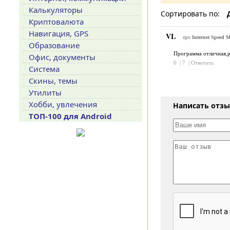
Калькуляторы
Сортировать по:
Криптовалюта
Навигация, GPS
VL
про
Internet Speed M
Образование
Программа отличная,ра
Офис, документы
6
|
7
|
Ответить
Система
Скины, темы
Утилиты
Хобби, увлечения
Написать отз
ТОП-100 для Android