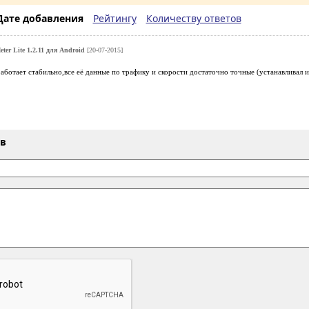
Дате добавления
Рейтингу
Количеству ответов
eter Lite 1.2.11 для Android
[20-07-2015]
ботает стабильно,все её данные по трафику и скорости достаточно точные (устанавливал и
ыв