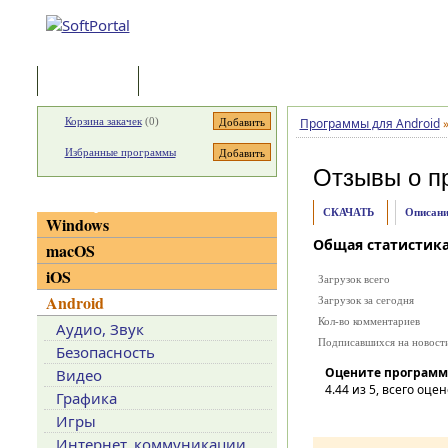
Программы
Статьи
Корзина закачек
(
0
)
Программы для Android
Избранные программы
Отзывы о п
Категории
СКАЧАТЬ
Описани
Windows
Общая статистик
macOS
iOS
Загрузок всего
Android
Загрузок за сегодня
Кол-во комментариев
Аудио, Звук
Подписавшихся на новост
Безопасность
Оцените программ
Видео
4.44
из 5, всего оцен
Графика
Игры
Интернет, коммуникации