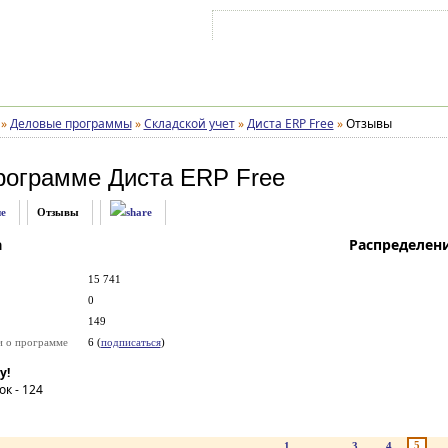
Войти на аккаунт
Зарегистрироваться
»
Деловые программы
»
Складской учет
»
Диста ERP Free
»
Отзывы
рограмме
Диста ERP Free
е
Отзывы
а
Распределен
15 741
0
149
и о программе
6 (
подписаться
)
у!
ок -
124
5
1
...
3
4