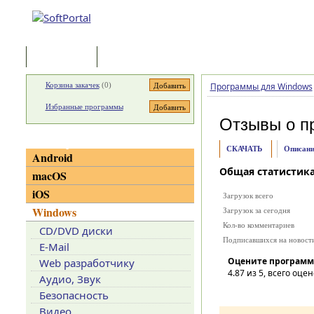
Программы
Статьи
Корзина закачек
(
0
)
Программы для Windows
Избранные программы
Отзывы о п
Категории
СКАЧАТЬ
Описани
Android
Общая статистик
macOS
iOS
Загрузок всего
Windows
Загрузок за сегодня
Кол-во комментариев
CD/DVD диски
Подписавшихся на новост
E-Mail
Оцените программ
Web разработчику
4.87
из 5, всего оцен
Аудио, Звук
Безопасность
Видео