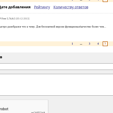
Дате добавления
Рейтингу
Количеству ответов
 Free 5.74.0.5
[05-12-2013]
стро разобрался что к чему. Для бесплатной версии функционал/качество более чем...
5
1
...
3
4
ыв