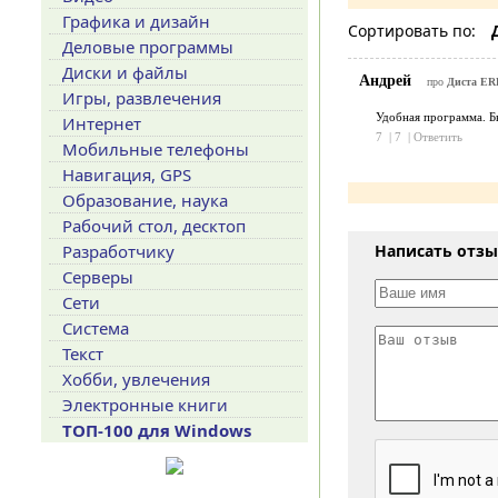
Графика и дизайн
Сортировать по:
Деловые программы
Диски и файлы
Андрей
про
Диста ERP
Игры, развлечения
Удобная программа. Бы
Интернет
7
|
7
|
Ответить
Мобильные телефоны
Навигация, GPS
Образование, наука
Рабочий стол, десктоп
Написать отз
Разработчику
Серверы
Сети
Система
Текст
Хобби, увлечения
Электронные книги
ТОП-100 для Windows