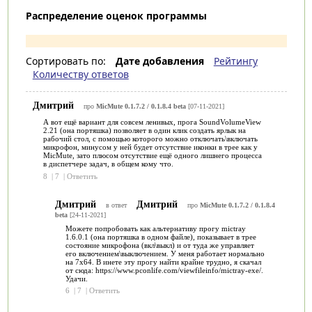
Распределение оценок программы
Сортировать по:
Дате добавления
Рейтингу
Количеству ответов
Дмитрий
про
MicMute 0.1.7.2 / 0.1.8.4 beta
[07-11-2021]
А вот ещё вариант для совсем ленивых, прога SoundVolumeView
2.21 (она портяшка) позволяет в один клик создать ярлык на
рабочий стол, с помощью которого можно отключать\включать
микрофон, минусом у ней будет отсутствие иконки в трее как у
MicMute, зато плюсом отсутствие ещё одного лишнего процесса
в диспетчере задач, в общем кому что.
8
|
7
|
Ответить
Дмитрий
Дмитрий
в ответ
про
MicMute 0.1.7.2 / 0.1.8.4
beta
[24-11-2021]
Можете попробовать как альтернативу прогу mictray
1.6.0.1 (она портяшка в одном файле), показывает в трее
состояние микрофона (вкл\выкл) и от туда же управляет
его включением\выключением. У меня работает нормально
на 7х64. В инете эту прогу найти крайне трудно, я скачал
от сюда: https://www.pconlife.com/viewfileinfo/mictray-exe/.
Удачи.
6
|
7
|
Ответить