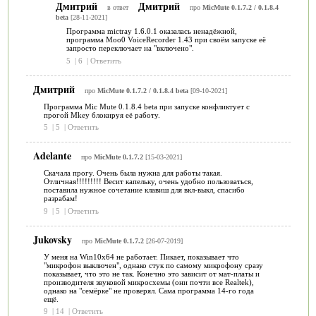
Дмитрий
Дмитрий
в ответ
про
MicMute 0.1.7.2 / 0.1.8.4
beta
[28-11-2021]
Программа mictray 1.6.0.1 оказалась ненадёжной,
программа Moo0 VoiceRecorder 1.43 при своём запуске её
запросто переключает на "включено".
5
|
6
|
Ответить
Дмитрий
про
MicMute 0.1.7.2 / 0.1.8.4 beta
[09-10-2021]
Программа Mic Mute 0.1.8.4 beta при запуске конфликтует с
прогой Mkey блокируя её работу.
5
|
5
|
Ответить
Adelante
про
MicMute 0.1.7.2
[15-03-2021]
Скачала прогу. Очень была нужна для работы такая.
Отличная!!!!!!!!! Весит капельку, очень удобно пользоваться,
поставила нужное сочетание клавиш для вкл-выкл, спасибо
разрабам!
9
|
5
|
Ответить
Jukovsky
про
MicMute 0.1.7.2
[26-07-2019]
У меня на Win10x64 не работает. Пикает, показывает что
"микрофон выключен", однако стук по самому микрофону сразу
показывает, что это не так. Конечно это зависит от мат-платы и
производителя звуковой микросхемы (они почти все Realtek),
однако на "семёрке" не проверял. Сама программа 14-го года
ещё.
9
|
14
|
Ответить