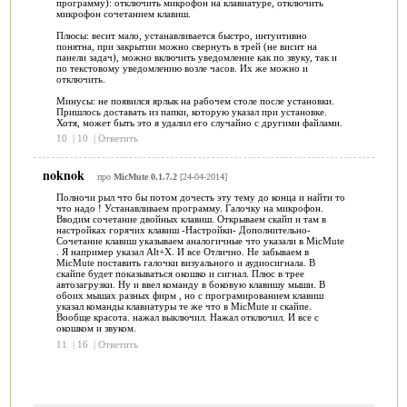
программу): отключить микрофон на клавиатуре, отключить
микрофон сочетанием клавиш.
Плюсы: весит мало, устанавливается быстро, интуитивно
понятна, при закрытии можно свернуть в трей (не висит на
панели задач), можно включить уведомление как по звуку, так и
по текстовому уведомлению возле часов. Их же можно и
отключить.
Минусы: не появился ярлык на рабочем столе после установки.
Пришлось доставать из папки, которую указал при установке.
Хотя, может быть это я удалил его случайно с другими файлами.
10
|
10
|
Ответить
noknok
про
MicMute 0.1.7.2
[24-04-2014]
Полночи рыл что бы потом дочесть эту тему до конца и найти то
что надо ! Устанавливаем программу. Галочку на микрофон.
Вводим сочетание двойных клавиш. Открываем скайп и там в
настройках горячих клавиш -Настройки- Дополнительно-
Сочетание клавиш указываем аналогичные что указали в MicMute
. Я например указал Alt+X. И все Отлично. Не забываем в
MicMute поставить галочки визуального и аудиосигнала. В
скайпе будет показываться окошко и сигнал. Плюс в трее
автозагрузки. Ну и ввел команду в боковую клавишу мыши. В
обоих мышах разных фирм , но с програмированием клавиш
указал команды клавиатуры те же что в MicMute и скайпе.
Вообще красота. нажал выключил. Нажал отключил. И все с
окошком и звуком.
11
|
16
|
Ответить