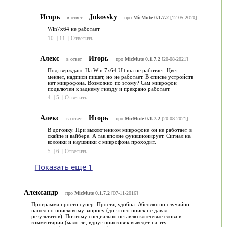
Игорь
Jukovsky
в ответ
про
MicMute 0.1.7.2
[12-05-2020]
Win7x64 не работает
10
|
11
|
Ответить
Алекс
Игорь
в ответ
про
MicMute 0.1.7.2
[20-08-2021]
Подтверждаю. На Win 7x64 Ultima не работает. Цвет
меняет, надписи пишет, но не работает. В списке устройств
нет микрофона. Возможно по этому? Сам микрофон
подключен к заднему гнезду и прекрано работает.
4
|
5
|
Ответить
Алекс
Игорь
в ответ
про
MicMute 0.1.7.2
[20-08-2021]
В догонку. При выключенном микрофоне он не работает в
скайпе и вайбере. А так вполне функционирует. Сигнал на
колонки и наушники с микрофона проходит.
5
|
6
|
Ответить
Показать еще 1
Александр
про
MicMute 0.1.7.2
[07-11-2016]
Программа просто супер. Проста, удобна. Абсолютно случайно
нашел по поисковому запросу (до этого поиск не давал
результатов). Поэтому специально оставлю ключевые слова в
комментарии (мало ли, вдруг поисковик выведет на эту