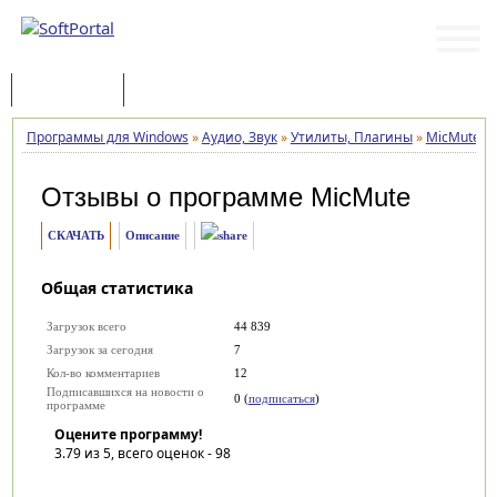
Программы
Статьи
Программы для Windows
»
Аудио, Звук
»
Утилиты, Плагины
»
MicMute
»
Отзывы о программе
MicMute
СКАЧАТЬ
Описание
Общая статистика
Загрузок всего
44 839
Загрузок за сегодня
7
Кол-во комментариев
12
Подписавшихся на новости о
0 (
подписаться
)
программе
Оцените программу!
3.79
из 5, всего оценок -
98