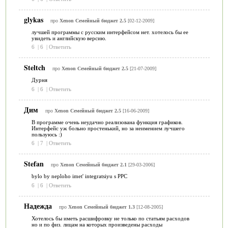
glykas
про
Xenon Семейный бюджет 2.5
[02-12-2009]
лучшей программы с русским интерфейсом нет. хотелось бы ее
увидеть и английскую версию.
6
|
6
|
Ответить
Steltch
про
Xenon Семейный бюджет 2.5
[21-07-2009]
Дурня
6
|
6
|
Ответить
Дим
про
Xenon Семейный бюджет 2.5
[16-06-2009]
В программе очень неудачно реализована функция графиков.
Интерфейс уж больно простенький, но за неимением лучшего
пользуюсь :)
6
|
7
|
Ответить
Stefan
про
Xenon Семейный бюджет 2.1
[29-03-2006]
bylo by neploho imet' integratsiyu s PPC
6
|
6
|
Ответить
Надежда
про
Xenon Семейный бюджет 1.3
[12-08-2005]
Хотелось бы иметь расшифровку не только по статьям расходов
но и по физ. лицам на которых произведены расходы