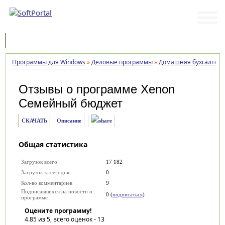
Программы
Статьи
Программы для Windows
»
Деловые программы
»
Домашняя бухгалтер
Отзывы о программе
Xenon
Семейный бюджет
СКАЧАТЬ
Описание
Общая статистика
Загрузок всего
17 182
Загрузок за сегодня
0
Кол-во комментариев
9
Подписавшихся на новости о
0 (
подписаться
)
программе
Оцените программу!
4.85
из 5, всего оценок -
13