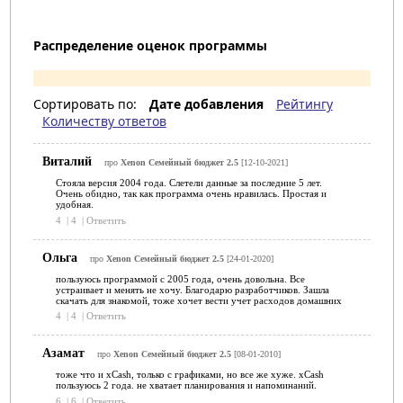
Распределение оценок программы
Сортировать по:
Дате добавления
Рейтингу
Количеству ответов
Виталий
про
Xenon Семейный бюджет 2.5
[12-10-2021]
Стояла версия 2004 года. Слетели данные за последние 5 лет.
Очень обидно, так как программа очень нравилась. Простая и
удобная.
4
|
4
|
Ответить
Ольга
про
Xenon Семейный бюджет 2.5
[24-01-2020]
пользуюсь программой с 2005 года, очень довольна. Все
устраивает и менять не хочу. Благодарю разработчиков. Зашла
скачать для знакомой, тоже хочет вести учет расходов домашних
4
|
4
|
Ответить
Азамат
про
Xenon Семейный бюджет 2.5
[08-01-2010]
тоже что и xCash, только с графиками, но все же хуже. xCash
пользуюсь 2 года. не хватает планирования и напоминаний.
6
|
6
|
Ответить