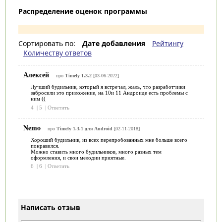
Распределение оценок программы
Сортировать по:
Дате добавления
Рейтингу
Количеству ответов
Алексей
про
Timely 1.3.2
[03-06-2022]
Лучший будильник, который я встречал, жаль, что разработчики
забросили это приложение, на 10и 11 Андроиде есть проблемы с
ним ((
4
|
5
|
Ответить
Nemo
про
Timely 1.3.1 для Android
[02-11-2018]
Хороший будильник, из всех перепробованных мне больше всего
понравился.
Можно ставить много будильников, много разных тем
оформления, и свои мелодии приятные.
6
|
6
|
Ответить
Написать отзыв