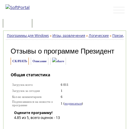
Программы
Статьи
Программы для Windows
»
Игры, развлечения
»
Логические
»
Президен
Отзывы о программе
Президент
СКАЧАТЬ
Описание
Общая статистика
Загрузок всего
6 011
Загрузок за сегодня
1
Кол-во комментариев
6
Подписавшихся на новости о
1 (
подписаться
)
программе
Оцените программу!
4.85
из 5, всего оценок -
13