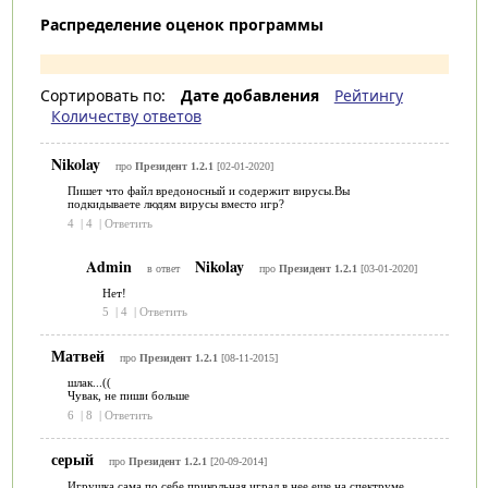
Распределение оценок программы
Сортировать по:
Дате добавления
Рейтингу
Количеству ответов
Nikolay
про
Президент 1.2.1
[02-01-2020]
Пишет что файл вредоносный и содержит вирусы.Вы
подкидываете людям вирусы вместо игр?
4
|
4
|
Ответить
Admin
Nikolay
в ответ
про
Президент 1.2.1
[03-01-2020]
Нет!
5
|
4
|
Ответить
Матвей
про
Президент 1.2.1
[08-11-2015]
шлак...((
Чувак, не пиши больше
6
|
8
|
Ответить
серый
про
Президент 1.2.1
[20-09-2014]
Игрушка сама по себе прикольная,играл в нее еще на спектруме