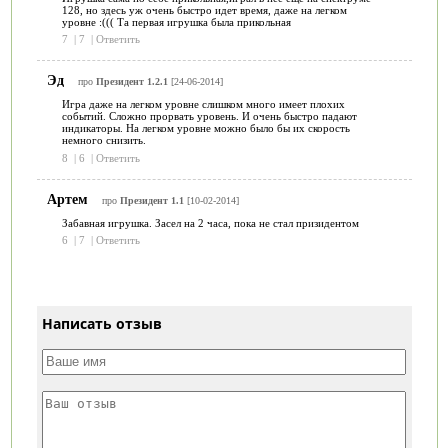
128, но здесь уж очень быстро идет время, даже на легком
уровне :((( Та первая игрушка была прикольная
7
|
7
|
Ответить
Эд
про
Президент 1.2.1
[24-06-2014]
Игра даже на легком уровне слишком много имеет плохих
событий. Сложно прорвать уровень. И очень быстро падают
индикаторы. На легком уровне можно было бы их скорость
немного снизить.
8
|
6
|
Ответить
Артем
про
Президент 1.1
[10-02-2014]
Забавная игрушка. Засел на 2 часа, пока не стал призидентом
6
|
7
|
Ответить
Написать отзыв