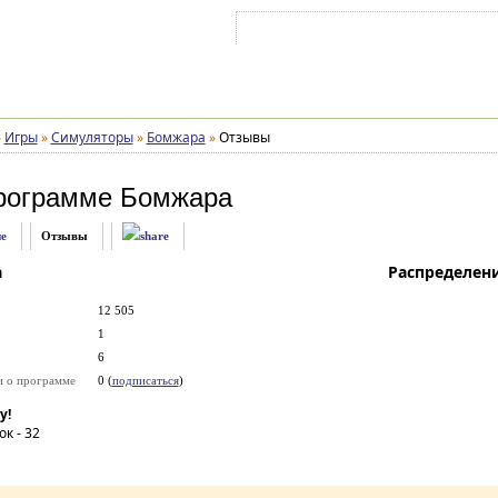
Войти на аккаунт
Зарегистрироваться
»
Игры
»
Симуляторы
»
Бомжара
»
Отзывы
рограмме
Бомжара
е
Отзывы
а
Распределен
12 505
1
6
и о программе
0 (
подписаться
)
у!
ок -
32