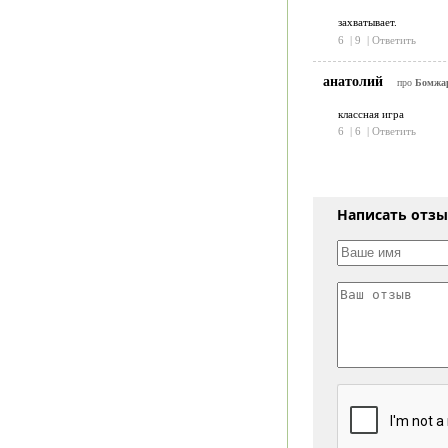
захватывает.
6
|
9
|
Ответить
анатолий
про
Бомжар
классная игра
6
|
6
|
Ответить
Написать отз