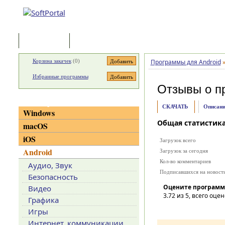
Программы
Статьи
Корзина закачек
(
0
)
Программы для Android
Избранные программы
Отзывы о п
Категории
СКАЧАТЬ
Описани
Windows
Общая статистик
macOS
iOS
Загрузок всего
Android
Загрузок за сегодня
Кол-во комментариев
Аудио, Звук
Подписавшихся на новост
Безопасность
Оцените программ
Видео
3.72
из 5, всего оцен
Графика
Игры
Интернет, коммуникации