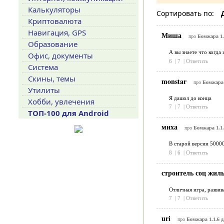
Калькуляторы
Сортировать по:
Криптовалюта
Навигация, GPS
Миша
про
Бомжара 1.
Образование
А вы знаете что когда
Офис, документы
6
|
7
|
Ответить
Система
Скины, темы
monstar
про
Бомжара 
Утилиты
Я дашол до конца
Хобби, увлечения
7
|
7
|
Ответить
ТОП-100 для Android
миха
про
Бомжара 1.1.
В старой версии 50000
8
|
6
|
Ответить
строитель соц жил
Отличная игра, развива
7
|
7
|
Ответить
uri
про
Бомжара 1.1.6 д