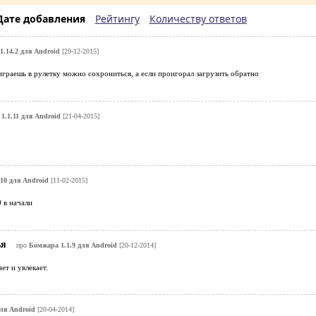
Дате добавления
Рейтингу
Количеству ответов
1.14.2 для Android
[29-12-2015]
 играешь в рулетку можно сохрониться, а если проигорал загрузить обратно
1.1.11 для Android
[21-04-2015]
10 для Android
[11-02-2015]
 в начали
ья
про
Бомжара 1.1.9 для Android
[20-12-2014]
ет и увлекает.
ля Android
[20-04-2014]