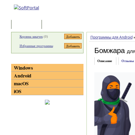
Программы
Статьи
Корзина закачек
(
0
)
Программы для Android
Избранные программы
Бомжара
для
Категории
Описание
Отзывы
Windows
Android
macOS
iOS