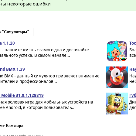
ны некоторые ошибки
а "Симуляторы"
 1.1.20
Toc
– начните жизнь с самого дна и достигайте
Бо
льного успеха. В самом начале...
все
ind BMX 1.39
Hay
ind BMX – данный симулятор привлечет внимание
Ha
ителей и профессионалов...
неб
 Mobile 31.0.1.128819
Гу
ая ролевая игра для мобильных устройств на
Ди
е Android, в которой пользователь...
для
ме Бомжара
1.14.2 для Android
[29-12-2015]