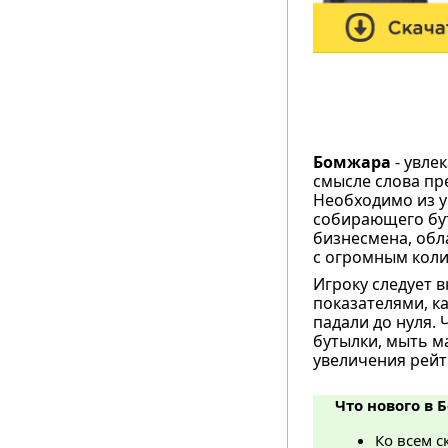
Бомжара
- увле
смысле слова пре
Необходимо из у
собирающего бу
бизнесмена, об
с огромным коли
Игроку следует 
показателями, ка
падали до нуля.
бутылки, мыть м
увеличения рейт
Что нового в 
Ко всем 