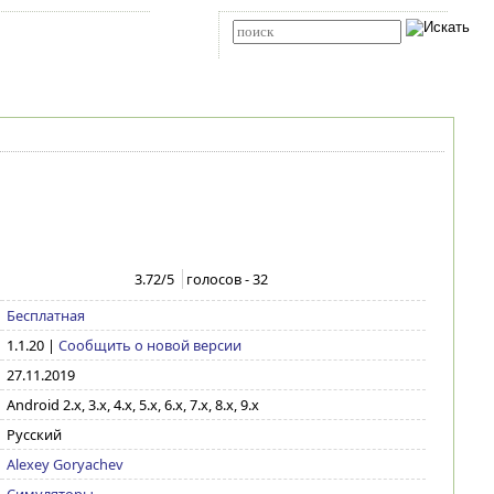
Карта сайта
RSS
Расширенный поиск
3.72
/5
голосов -
32
Бесплатная
1.1.20
|
Сообщить о новой версии
27.11.2019
Android 2.x, 3.x, 4.x, 5.x, 6.x, 7.x, 8.x, 9.x
Русский
Alexey Goryachev