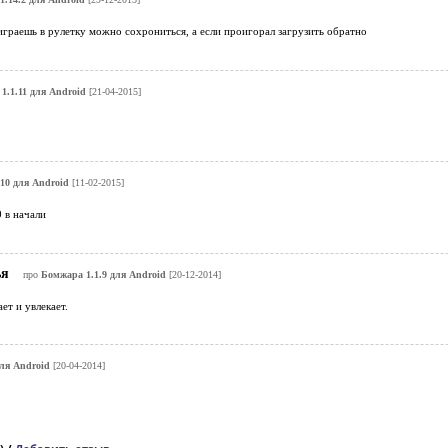
 играешь в рулетку можно сохрониться, а если проигорал загрузить обратно
1.1.11 для Android
[21-04-2015]
10 для Android
[11-02-2015]
 в начали
ья
про
Бомжара 1.1.9 для Android
[20-12-2014]
ет и увлекает.
ля Android
[20-04-2014]