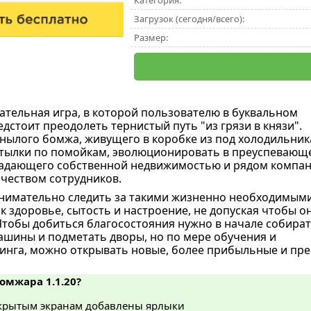
Категория:
Загрузок (сегодня/всего):
Размер:
кательная игра, в которой пользователю в буквальном
дстоит преодолеть тернистый путь "из грязи в князи".
нылого бомжа, живущего в коробке из под холодильник
тылки по помойкам, эволюционировать в преуспевающ
ладающего собственной недвижимостью и рядом компа
чеством сотрудников.
внимательно следить за такими жизненно необходимым
к здоровье, сытость и настроение, не допуская чтобы о
 Чтобы добиться благосостояния нужно в начале собира
ашины и подметать дворы, но по мере обучения и
инга, можно открывать новые, более прибыльные и пре
Бомжара 1.1.20?
скрытым экранам добавлены ярлыки