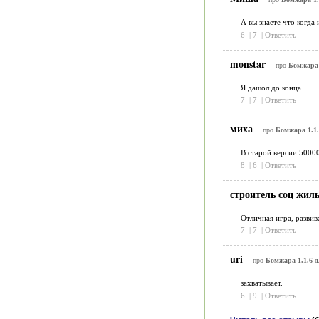
А вы знаете что когда
6
|
7
|
Ответить
monstar
про
Бомжара 
Я дашол до конца
7
|
7
|
Ответить
миха
про
Бомжара 1.1.
В старой версии 50000
8
|
6
|
Ответить
строитель соц жил
Отличная игра, развива
7
|
7
|
Ответить
uri
про
Бомжара 1.1.6 д
захватывает.
6
|
9
|
Ответить