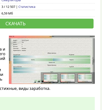
Симуляторы
3 / 12 507 |
Статистика
6,59 Мб
СКАЧАТЬ
а и
его
ний
и
ни
ть
стижные, виды заработка.