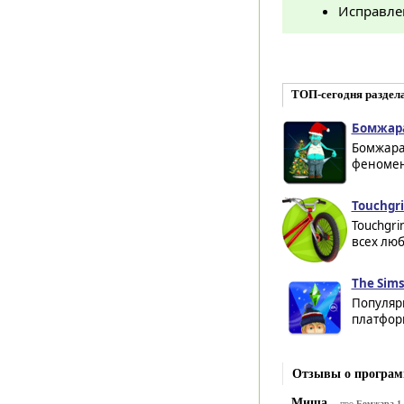
Исправле
ТОП-сегодня раздел
Бомжара
Бомжара 
феномена
Touchgr
Touchgr
всех люб
The Sims
Популярн
платформ
Отзывы о програм
Миша
про
Бомжара 1.