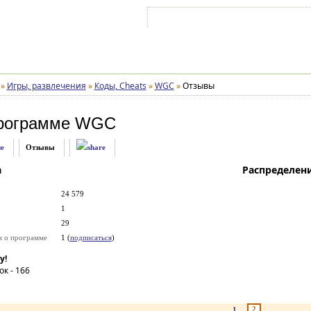
Войти на аккаунт
Зарегистрироваться
»
Игры, развлечения
»
Коды, Cheats
»
WGC
»
Отзывы
рограмме
WGC
е
Отзывы
а
Распределен
24 579
1
29
и о программе
1 (
подписаться
)
у!
ок -
166
2
1