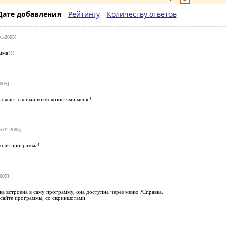
Дате добавления
Рейтингу
Количеству ответов
01-2005]
мма!!!
005]
ожает своими возможностями меня !
6-01-2005]
чная программа!
005]
вка встроена в саму программу, она доступна через меню ?Справка.
 сайте программы, со скриншотами.