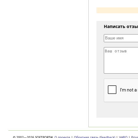
Написать отз
© 2002—2026 SOFTPORTAL
О проекте
|
Обратная связь (Feedback)
|
ЧАВО
|
Priv