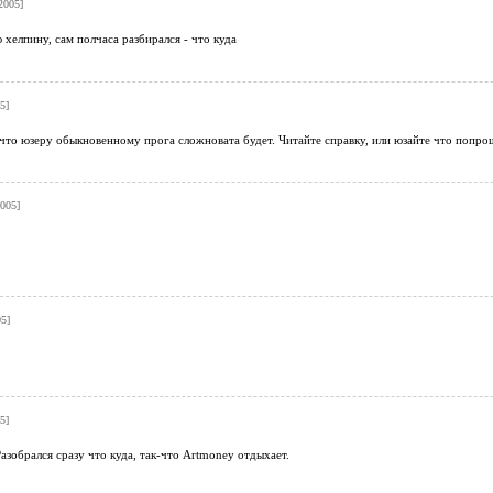
2005]
ю хелпину, сам полчаса разбирался - что куда
5]
 что юзеру обыкновенному прога сложновата будет. Читайте справку, или юзайте что попрощ
2005]
5]
!
5]
азобрался сразу что куда, так-что Artmoney отдыхает.