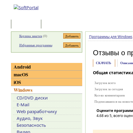
Программы
Статьи
Корзина закачек
(
0
)
Программы для Windows
Избранные программы
Отзывы о п
Категории
СКАЧАТЬ
Описани
Android
Общая статистик
macOS
iOS
Загрузок всего
Windows
Загрузок за сегодня
Кол-во комментариев
CD/DVD диски
Подписавшихся на новост
E-Mail
Оцените программ
Web разработчику
4.68
из 5, всего оцен
Аудио, Звук
Безопасность
Видео