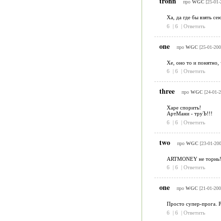
tronn
про
WGC
[25-01-
Ха, да где бы взять се
6
|
6
|
Ответить
one
про
WGC
[25-01-200
Хе, оно то и понятно,
6
|
6
|
Ответить
three
про
WGC
[24-01-
Харе спорить!
АртМани - труЪ!!!
6
|
6
|
Ответить
two
про
WGC
[23-01-200
ARTMONEY не торнь
6
|
6
|
Ответить
one
про
WGC
[21-01-200
Просто супер-прога. Р
6
|
6
|
Ответить