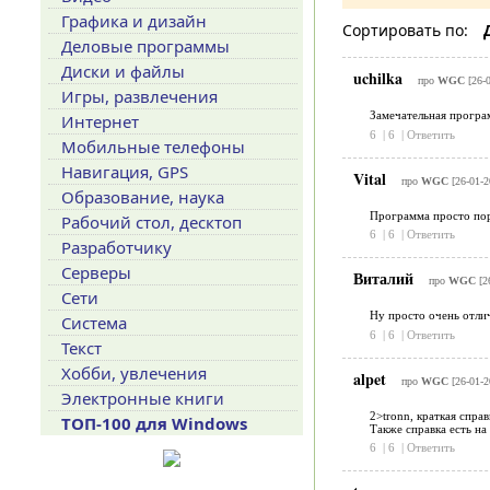
Графика и дизайн
Сортировать по:
Деловые программы
Диски и файлы
uchilka
про
WGC
[26-
Игры, развлечения
Замечательная програ
Интернет
6
|
6
|
Ответить
Мобильные телефоны
Навигация, GPS
Vital
про
WGC
[26-01-2
Образование, наука
Программа просто пор
Рабочий стол, десктоп
6
|
6
|
Ответить
Разработчику
Серверы
Виталий
про
WGC
[2
Сети
Ну просто очень отли
Система
6
|
6
|
Ответить
Текст
Хобби, увлечения
alpet
про
WGC
[26-01-2
Электронные книги
2>tronn, краткая спра
ТОП-100 для Windows
Также справка есть на
6
|
6
|
Ответить