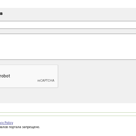
ыв
acy Policy
иалов портала запрещено.