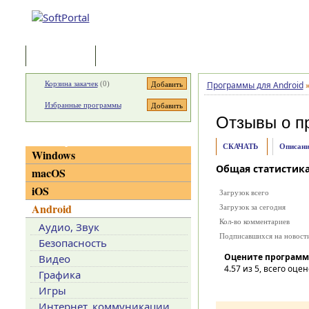
Программы
Статьи
Корзина закачек
(
0
)
Программы для Android
Избранные программы
Отзывы о п
Категории
СКАЧАТЬ
Описани
Windows
Общая статистик
macOS
iOS
Загрузок всего
Android
Загрузок за сегодня
Кол-во комментариев
Аудио, Звук
Подписавшихся на новост
Безопасность
Оцените программ
Видео
4.57
из 5, всего оцен
Графика
Игры
Интернет, коммуникации