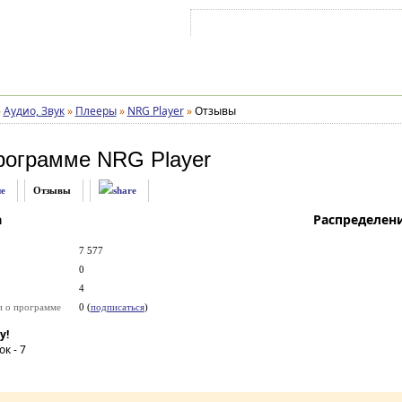
Войти на аккаунт
Зарегистрироваться
»
Аудио, Звук
»
Плееры
»
NRG Player
»
Отзывы
рограмме
NRG Player
е
Отзывы
а
Распределен
7 577
0
4
и о программе
0 (
подписаться
)
у!
ок -
7