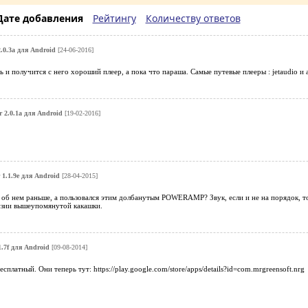
Дате добавления
Рейтингу
Количеству ответов
.0.3a для Android
[24-06-2016]
 и получится с него хороший плеер, а пока что параша. Самые путевые плееры : jetaudio и as
 2.0.1a для Android
[19-02-2016]
 1.1.9e для Android
[28-04-2015]
л об нем раньше, а пользовался этим долбанутым POWERAMP? Звук, если и не на порядок, то 
зии вышеупомянутой какашки.
1.7f для Android
[09-08-2014]
сплатный. Они теперь тут: https://play.google.com/store/apps/details?id=com.mrgreensoft.nrg