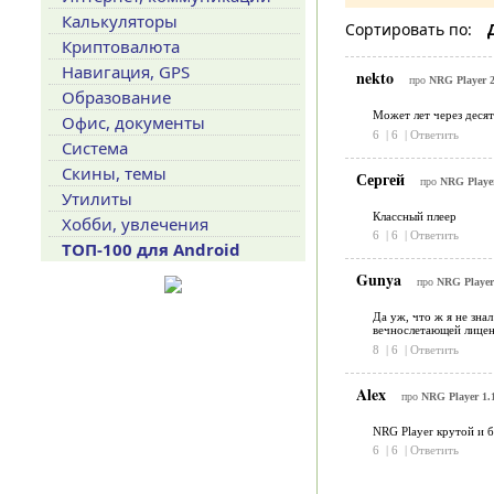
Калькуляторы
Сортировать по:
Криптовалюта
Навигация, GPS
nekto
про
NRG Player 2
Образование
Может лет через десять
Офис, документы
6
|
6
|
Ответить
Система
Скины, темы
Сергей
про
NRG Player
Утилиты
Классный плеер
Хобби, увлечения
6
|
6
|
Ответить
ТОП-100 для Android
Gunya
про
NRG Player
Да уж, что ж я не зна
вечнослетающей лицен
8
|
6
|
Ответить
Alex
про
NRG Player 1.
NRG Player крутой и бе
6
|
6
|
Ответить