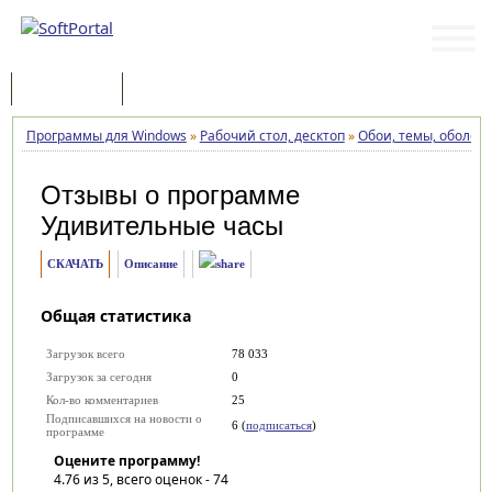
Программы
Статьи
Программы для Windows
»
Рабочий стол, десктоп
»
Обои, темы, оболоч
Отзывы о программе
Удивительные часы
СКАЧАТЬ
Описание
Общая статистика
Загрузок всего
78 033
Загрузок за сегодня
0
Кол-во комментариев
25
Подписавшихся на новости о
6 (
подписаться
)
программе
Оцените программу!
4.76
из 5, всего оценок -
74