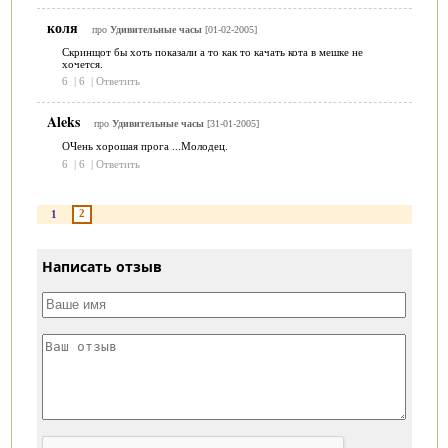
коля
про
Удивительные часы
[01-02-2005]
Скринщот бы хоть показали а то как то качать кота в мешке не
хочется.
6
|
6
|
Ответить
Aleks
про
Удивительные часы
[31-01-2005]
ОЧень хорошая прога ...Молодец.
6
|
6
|
Ответить
2
1
Написать отзыв