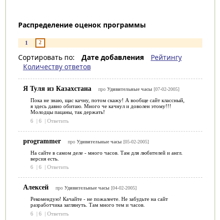
Распределение оценок программы
2
1
Сортировать по:
Дате добавления
Рейтингу
Количеству ответов
Я Туля из Казахстана
про
Удивительные часы
[07-02-2005]
Пока не знаю, щас качну, потом скажу! А вообще сайт классный,
я здесь давно обитаю. Много че качнул и доволен этому!!!
Молодцы пацаны, так держать!
6
|
6
|
Ответить
programmer
про
Удивительные часы
[05-02-2005]
На сайте в самом деле - много часов. Там для любителей и англ.
версия есть.
6
|
6
|
Ответить
Алексей
про
Удивительные часы
[04-02-2005]
Рекомендую! Качайте - не пожалеете. Не забудьте на сайт
разработчика заглянуть. Там много тем и часов.
6
|
6
|
Ответить