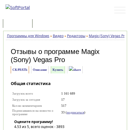
Программы
Статьи
Программы для Windows
»
Видео
»
Редакторы
»
Magix (Sony) Vegas Pro
»
Отзывы о программе
Magix
(Sony) Vegas Pro
СКАЧАТЬ
Описание
Купить
Общая статистика
Загрузок всего
1 161 689
Загрузок за сегодня
17
Кол-во комментариев
517
Подписавшихся на новости о
33 (
подписаться
)
программе
Оцените программу!
4.53
из 5, всего оценок -
3893