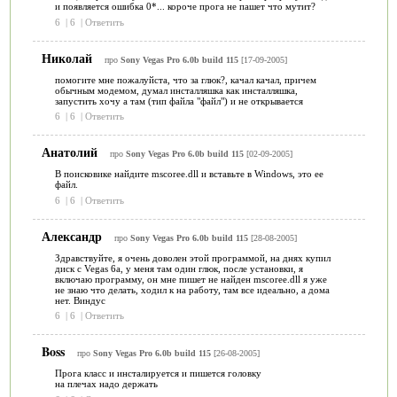
и появляется ошибка 0*... короче прога не пашет что мутит?
6
|
6
|
Ответить
Николай
про
Sony Vegas Pro 6.0b build 115
[17-09-2005]
помогите мне пожалуйста, что за глюк?, качал качал, причем
обычным модемом, думал инсталляшка как инсталляшка,
запустить хочу а там (тип файла "файл") и не открывается
6
|
6
|
Ответить
Анатолий
про
Sony Vegas Pro 6.0b build 115
[02-09-2005]
В поисковике найдите mscoree.dll и вставьте в Windows, это ее
файл.
6
|
6
|
Ответить
Александр
про
Sony Vegas Pro 6.0b build 115
[28-08-2005]
Здравствуйте, я очень доволен этой программой, на днях купил
диск с Vegas 6a, у меня там один глюк, после установки, я
включаю программу, он мне пишет не найден mscoree.dll я уже
не знаю что делать, ходил к на работу, там все идеально, а дома
нет. Виндус
6
|
6
|
Ответить
Boss
про
Sony Vegas Pro 6.0b build 115
[26-08-2005]
Прога класс и инсталируется и пишется головку
на плечах надо держать