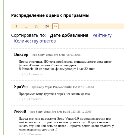
Распределение оценок программы
25
1
...
23
24
Сортировать по:
Дате добавления
Рейтингу
Количеству ответов
Виктор
про
Sony Vegas Pro 6.0d
[08-03-2006]
Прога отличная. НО есть проблемма, слишкам долго сохраняет
фильм, 45мин фильм- 7 часов рендерит.
В Pinnacle 10 на этот-же фильм уходит 1час 32 мин
6
|
6
|
Ответить
SpaWn
про
Sony Vegas Pro 6.0c build 153
[17-01-2006]
Программа ваще крутая,я через неё клипы делаю.
6
|
6
|
Ответить
NoooB
про
Sony Vegas Pro 6.0c build 153
[26-12-2005]
Народ кто мне подскажет Sony Vegas 6.0 последняя версия или
ешё новее есть .... просто я незнаю у меня щя 5.0 дак я незнаю
качать эту или или есть по навее ... просто денег жалко тратить у
меня выделенка дорогая :(
6
|
7
|
Ответить