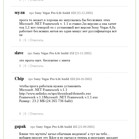
муля
про
Sony Vegas Pro 6.0c build 153
[15-12-2005]
прога то может и хороша но запускалась бы без всяких этих
Microsoft .NET Framework v. 1.1 я ставил 2ю версию а она хатит
ток 1,1 вот геморой то с установкой вот версия Sony Vegas 4,0а
работает без всяких нетов но один минус нет руссификатора всё
пе
6
|
6
|
Ответить
slave
про
Sony Vegas Pro 6.0c build 153
[21-11-2005]
это прога скач. бесплатно с инета
6
|
6
|
Ответить
Chip
про
Sony Vegas Pro 6.0c build 153
[04-10-2005]
чтобы прога работала нужно установить
Microsoft .NET Framework v.1.1
http://www.sedinko.ru/spo/download/dotnetfx.exe
Framework v.1.1Microsoft .NET Framework v.1.1.exe
Размер:: 23.2 MБ (24 265 736 байт)
6
|
6
|
Ответить
gapak
про
Sony Vegas Pro 6.0b build 115
[21-09-2005]
Блиин что мутить! качал обычным модемом! а тут на тебе...
вобщем просит эту lkkre я ее скачал и теперь в програму заходит