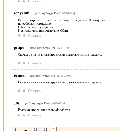
6
|
6
|
Ответить
zenyasan
про
Sony Vegas Pro
[29-03-2005]
Всё это хорошо, Но как быть с Аудио энкодером. В котором сони
не работает нормально.
Я бы закачал эту версию.
И я пользуюсь искючительно СОни
6
|
6
|
Ответить
prapor
про
Sony Vegas Pro
[26-03-2005]
Скачал,а она не инсталируется,подскажите как это сделать.
6
|
6
|
Ответить
prapor
про
Sony Vegas Pro
[26-03-2005]
Скачал,а она не инсталируется,подскажите как это сделать.
6
|
6
|
Ответить
Joy
про
Sony Vegas Pro
[17-02-2005]
Реальная прога для реальной работы...
6
|
6
|
Ответить
25
1
...
23
24