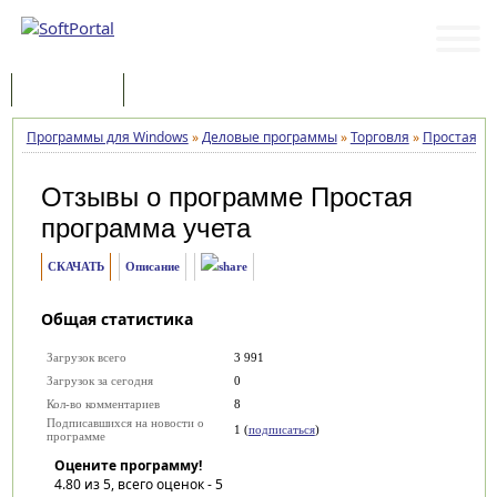
Программы
Статьи
Программы для Windows
»
Деловые программы
»
Торговля
»
Простая пр
Отзывы о программе
Простая
программа учета
СКАЧАТЬ
Описание
Общая статистика
Загрузок всего
3 991
Загрузок за сегодня
0
Кол-во комментариев
8
Подписавшихся на новости о
1 (
подписаться
)
программе
Оцените программу!
4.80
из 5, всего оценок -
5