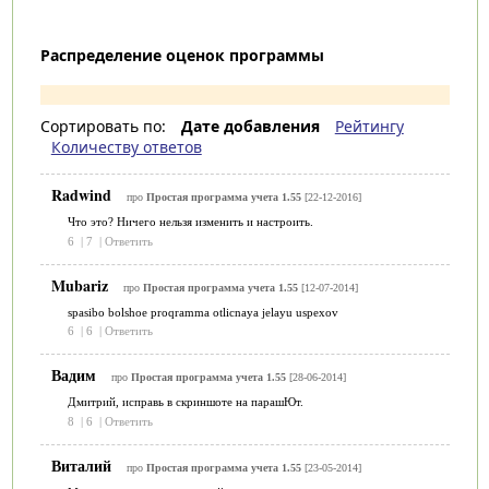
Распределение оценок программы
Сортировать по:
Дате добавления
Рейтингу
Количеству ответов
Radwind
про
Простая программа учета 1.55
[22-12-2016]
Что это? Ничего нельзя изменить и настроить.
6
|
7
|
Ответить
Mubariz
про
Простая программа учета 1.55
[12-07-2014]
spasibo bolshoe proqramma otlicnaya jelayu uspexov
6
|
6
|
Ответить
Вадим
про
Простая программа учета 1.55
[28-06-2014]
Дмитрий, исправь в скриншоте на парашЮт.
8
|
6
|
Ответить
Виталий
про
Простая программа учета 1.55
[23-05-2014]