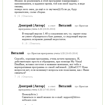
Можно ли реализовать в этой программе планировщик с
напоминанием, в заданное время, той или иной задачи, в виде
окошка,
поверх всех окон, да ещё и со звучком))) Если да, буду
признателен, схеме сборки.
6
|
6
|
Ответить
Дмитрий [Автор]
Виталий
в ответ
про
Простая
программа учета 1.55
[24-05-2014]
В текущей версии 1.40 к сожалению нет, т.к. скрипт пока
не умеет обращаться к базе данных, к следующей версии
надеюсь исправлю данный недостаток.
6
|
6
|
Ответить
Виталий
про
Простая программа учета 1.55
[16-05-2014]
Спасибо, хорошая программа, очень кстати пришлась. И,
действительно проста в обращении, при помощи My Visual
DataBase, вставил логотип и название компании, вот тебе и
корпоративная программа со своей эмблемой...)))КлаСС!!! Пока
вопросов нет, если возникнут вопросы или пожелания, как с Вами
связаться?
7
|
6
|
Ответить
Дмитрий [Автор]
Виталий
в ответ
про
Простая
программа учета 1.55
[17-05-2014]
Пожалуйста )
Связаться со мной можно по e-mail: support@drive-
software.com