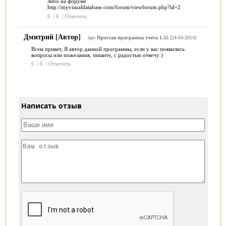
либо на форуме
http://myvisualdatabase.com/forum/viewforum.php?id=2
6
|
6
|
Ответить
Дмитрий [Автор]
про
Простая программа учета 1.55
[24-04-2014]
Всем привет, Я автор данной программы, если у вас появились
вопросы или пожелания, пишите, с радостью отвечу )
6
|
6
|
Ответить
Написать отзыв