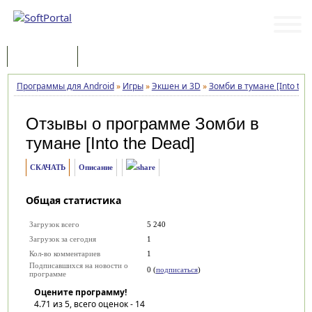
Программы
Статьи
Программы для Android
»
Игры
»
Экшен и 3D
»
Зомби в тумане [Into the
Отзывы о программе
Зомби в
тумане [Into the Dead]
СКАЧАТЬ
Описание
Общая статистика
Загрузок всего
5 240
Загрузок за сегодня
1
Кол-во комментариев
1
Подписавшихся на новости о
0 (
подписаться
)
программе
Оцените программу!
4.71
из 5, всего оценок -
14