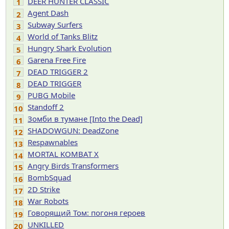
DEER HUNTER CLASSIC
1
Agent Dash
2
Subway Surfers
3
World of Tanks Blitz
4
Hungry Shark Evolution
5
Garena Free Fire
6
DEAD TRIGGER 2
7
DEAD TRIGGER
8
PUBG Mobile
9
Standoff 2
10
Зомби в тумане [Into the Dead]
11
SHADOWGUN: DeadZone
12
Respawnables
13
MORTAL KOMBAT X
14
Angry Birds Transformers
15
BombSquad
16
2D Strike
17
War Robots
18
Говорящий Том: погоня героев
19
UNKILLED
20