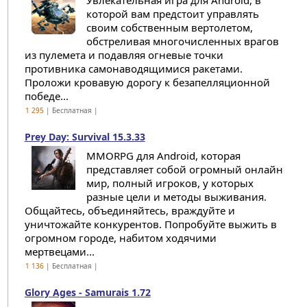
Увлекательная игра для Android, в
которой вам предстоит управлять
своим собственным вертолетом,
обстреливая многочисленных врагов
из пулемета и подавляя огневые точки
противника самонаводящимися ракетами.
Проложи кровавую дорогу к безапелляционной
победе...
1 295
| Бесплатная |
Prey Day: Survival 15.3.33
MMORPG для Android, которая
представляет собой огромный онлайн
мир, полный игроков, у которых
разные цели и методы выживания.
Общайтесь, объединяйтесь, враждуйте и
уничтожайте конкурентов. Попробуйте выжить в
огромном городе, набитом ходячими
мертвецами...
1 136
| Бесплатная |
Glory Ages - Samurais 1.72