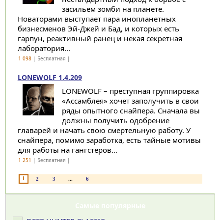
засильем зомби на планете.
Новаторами выступает пара инопланетных
бизнесменов Эй-Джей и Бад, и которых есть
гарпун, реактивный ранец и некая секретная
лаборатория...
1 098
| Бесплатная |
LONEWOLF 1.4.209
LONEWOLF – преступная группировка
«Ассамблея» хочет заполучить в свои
ряды опытного снайпера. Сначала вы
должны получить одобрение
главарей и начать свою смертельную работу. У
снайпера, помимо заработка, есть тайные мотивы
для работы на гангстеров...
1 251
| Бесплатная |
1
2
3
...
6
Самые популярные