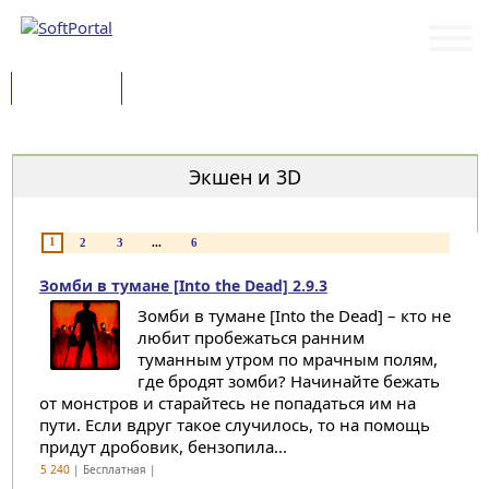
Программы
Статьи
Категории
Экшен и 3D
1
2
3
...
6
Зомби в тумане [Into the Dead] 2.9.3
Зомби в тумане [Into the Dead] – кто не
любит пробежаться ранним
туманным утром по мрачным полям,
где бродят зомби? Начинайте бежать
от монстров и старайтесь не попадаться им на
пути. Если вдруг такое случилось, то на помощь
придут дробовик, бензопила...
5 240
| Бесплатная |