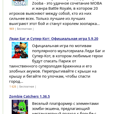
Zooba - это удачное сочетание MOBA
и жанра Battle Royale, в котором 20
игроков выясняют между собой, кто из них
сильнее всех. Только лучшие из лучших
выиграют этот бой и станут королем зоопарка...
969
| Бесплатная |
Леди Баг и Супер-Кот: Официальная игра 5.9.20
Официальная игра по мотивам
популярного мультсериала Леди Баг и
Супер-Кот, в котором любимые герои
будут спасать Париж от
таинственного суперзлодея Бражника и его
злобных акумов. Перепрыгивайте с крыши на
крышу и бегайте по улочкам, чтобы спасти
город...
1 626
| Бесплатная |
Zombie Catchers 1.36.5
Веселый платформер с элементами
зомби-экшена, предлагающий
нестандартный подход к борьбе с