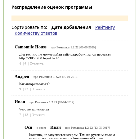
Распределение оценок программы
Сортировать по:
Дате добавления
Рейтингу
Количеству ответов
Camomile House
про
Ромашка 1.2.22
[09-06-2020]
Для тех, кто не может найти сайт разработчика, он переехал:
http://z90502b8.beget.tech/
4
|
6
|
Ответить
Андрей
про
Ромашка 1.2.22
[16-01-2019]
Как авторизоваться?
9
|
23
|
Ответить
Иван
про
Ромашка 1.2.21
[09-04-2017]
Чето не запускается
7
|
13
|
Ответить
Ося
Иван
в ответ
про
Ромашка 1.2.22
[12-05-2017]
Конечно, не запускается юзером. Там же русским языком
сказано, что для сисадминов (предприятий), а не