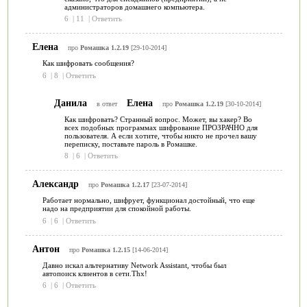
администраторов домашнего компьютера.
6
|
11
|
Ответить
Елена
про
Ромашка 1.2.19
[29-10-2014]
Как шифровать сообщения?
6
|
8
|
Ответить
Данила
Елена
в ответ
про
Ромашка 1.2.19
[30-10-2014]
Как шифровать? Странный вопрос. Может, вы хакер? Во
всех подобных программах шифрование ПРОЗРАЧНО для
пользователя. А если хотите, чтобы никто не прочел вашу
переписку, поставьте пароль в Ромашке.
8
|
6
|
Ответить
Александр
про
Ромашка 1.2.17
[23-07-2014]
Работает нормально, шифрует, функционал достойный, что еще
надо на предприятии для спокойной работы.
6
|
6
|
Ответить
Антон
про
Ромашка 1.2.15
[14-06-2014]
Давно искал альтернативу Network Assistant, чтобы был
автопоиск клиентов в сети.Thx!
6
|
6
|
Ответить