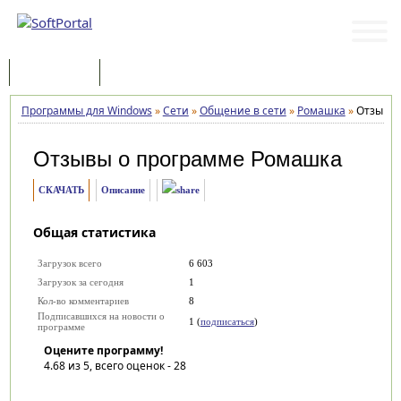
Программы
Статьи
Программы для Windows
»
Сети
»
Общение в сети
»
Ромашка
»
Отзывы
Отзывы о программе
Ромашка
СКАЧАТЬ
Описание
Общая статистика
Загрузок всего
6 603
Загрузок за сегодня
1
Кол-во комментариев
8
Подписавшихся на новости о
1 (
подписаться
)
программе
Оцените программу!
4.68
из 5, всего оценок -
28