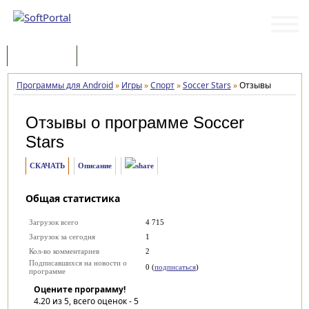
Программы
Статьи
Программы для Android
»
Игры
»
Спорт
»
Soccer Stars
»
Отзывы
Отзывы о программе
Soccer
Stars
СКАЧАТЬ
Описание
Общая статистика
Загрузок всего
4 715
Загрузок за сегодня
1
Кол-во комментариев
2
Подписавшихся на новости о
0 (
подписаться
)
программе
Оцените программу!
4.20
из 5, всего оценок -
5