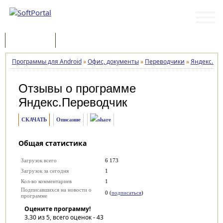
Программы
Статьи
Программы для Android
»
Офис, документы
»
Переводчики
»
Яндекс.Пе
Отзывы о программе
Яндекс.Переводчик
СКАЧАТЬ
Описание
Общая статистика
Загрузок всего
6 173
Загрузок за сегодня
1
Кол-во комментариев
1
Подписавшихся на новости о
0 (
подписаться
)
программе
Оцените программу!
3.30
из 5, всего оценок -
43